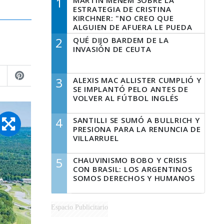
1
MARTÍN MENEM SOBRE LA
ESTRATEGIA DE CRISTINA
KIRCHNER: "NO CREO QUE
ALGUIEN DE AFUERA LE PUEDA
DECIR A LA JUSTICIA LO QUE
2
QUÉ DIJO BARDEM DE LA
TIENE QUE HACER"
INVASIÓN DE CEUTA
3
ALEXIS MAC ALLISTER CUMPLIÓ Y
SE IMPLANTÓ PELO ANTES DE
VOLVER AL FÚTBOL INGLÉS
4
SANTILLI SE SUMÓ A BULLRICH Y
PRESIONA PARA LA RENUNCIA DE
VILLARRUEL
5
CHAUVINISMO BOBO Y CRISIS
CON BRASIL: LOS ARGENTINOS
SOMOS DERECHOS Y HUMANOS
Espacio Publicitario