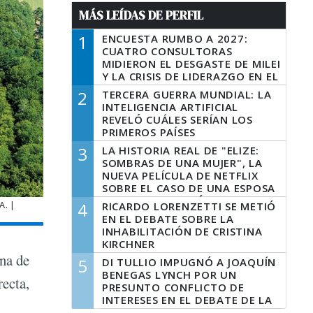
MÁS LEÍDAS DE PERFIL
1
ENCUESTA RUMBO A 2027:
CUATRO CONSULTORAS
MIDIERON EL DESGASTE DE MILEI
Y LA CRISIS DE LIDERAZGO EN EL
PERONISMO
2
TERCERA GUERRA MUNDIAL: LA
INTELIGENCIA ARTIFICIAL
REVELÓ CUÁLES SERÍAN LOS
PRIMEROS PAÍSES
LATINOAMERICANOS EN SER
3
LA HISTORIA REAL DE "ELIZE:
DERROTADOS
SOMBRAS DE UNA MUJER", LA
NUEVA PELÍCULA DE NETFLIX
SOBRE EL CASO DE UNA ESPOSA
QUE DESCUARTIZÓ A SU
A. |
4
RICARDO LORENZETTI SE METIÓ
MARIDO
EN EL DEBATE SOBRE LA
INHABILITACIÓN DE CRISTINA
KIRCHNER
una de
5
DI TULLIO IMPUGNÓ A JOAQUÍN
BENEGAS LYNCH POR UN
recta,
PRESUNTO CONFLICTO DE
INTERESES EN EL DEBATE DE LA
LEY DE TIERRAS