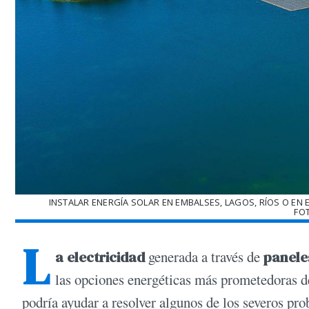
INSTALAR ENERGÍA SOLAR EN EMBALSES, LAGOS, RÍOS O EN 
FO
L
a electricidad
generada a través de
panele
las opciones energéticas más prometedoras de
podría ayudar a resolver algunos de los severos pr