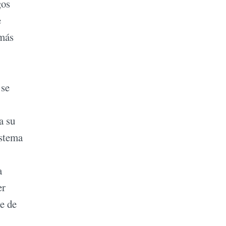
gos
e
 más
 se
a su
istema
a
er
le de