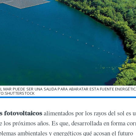
EL MAR PUEDE SER UNA SALIDA PARA ABARATAR ESTA FUENTE ENERGÉTIC
TO:SHUTTERSTOCK
s fotovoltaicos
alimentados por los rayos del sol es 
 los próximos años. Es que, desarrollada en forma cor
oblemas ambientales y energéticos qué acosan el futuro