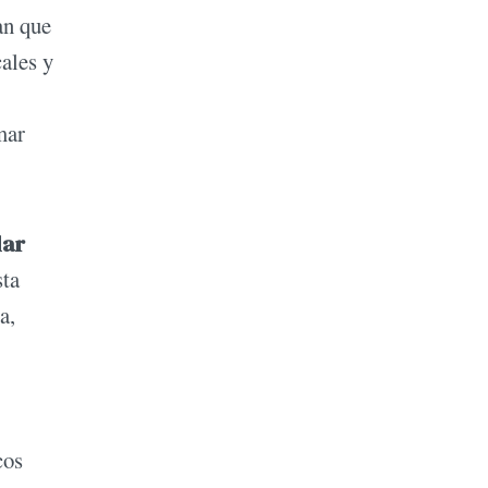
an que
cales y
mar
lar
sta
a,
cos