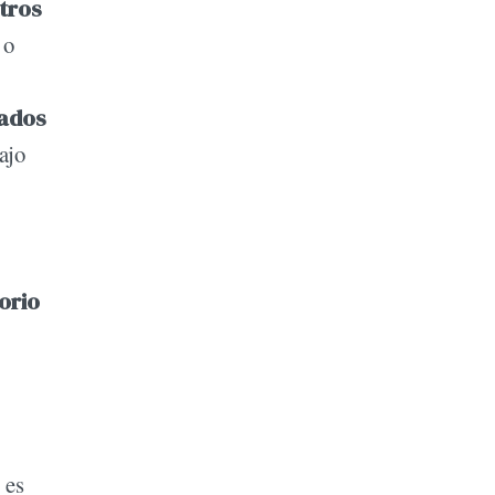
tros
 o
tados
ajo
orio
 es