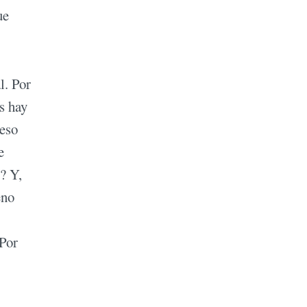
ue
l. Por
s hay
 eso
e
? Y,
eno
 Por