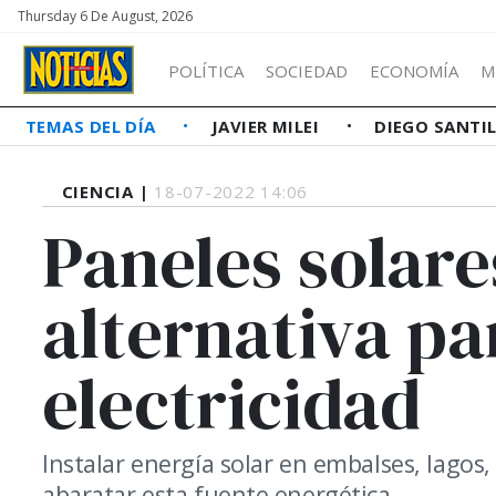
Thursday 6 De August, 2026
POLÍTICA
SOCIEDAD
ECONOMÍA
M
TEMAS DEL DÍA
JAVIER MILEI
DIEGO SANTI
CIENCIA |
18-07-2022 14:06
Paneles solare
alternativa pa
electricidad
Instalar energía solar en embalses, lagos,
abaratar esta fuente energética.