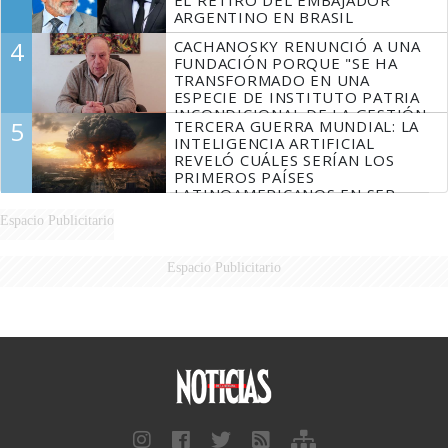
EL RETIRO DEL EMBAJADOR
ARGENTINO EN BRASIL
4
CACHANOSKY RENUNCIÓ A UNA
FUNDACIÓN PORQUE "SE HA
TRANSFORMADO EN UNA
ESPECIE DE INSTITUTO PATRIA
INCONDICIONAL DE LA GESTIÓN
5
TERCERA GUERRA MUNDIAL: LA
DE MILEI"
INTELIGENCIA ARTIFICIAL
REVELÓ CUÁLES SERÍAN LOS
PRIMEROS PAÍSES
LATINOAMERICANOS EN SER
DERROTADOS
Espacio Publicitario
Espacio Publicitario