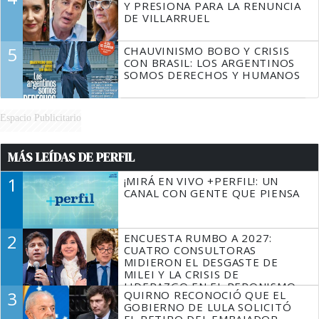
Y PRESIONA PARA LA RENUNCIA
DE VILLARRUEL
5
CHAUVINISMO BOBO Y CRISIS
CON BRASIL: LOS ARGENTINOS
SOMOS DERECHOS Y HUMANOS
Espacio Publicitario
MÁS LEÍDAS DE PERFIL
1
¡MIRÁ EN VIVO +PERFIL!: UN
CANAL CON GENTE QUE PIENSA
2
ENCUESTA RUMBO A 2027:
CUATRO CONSULTORAS
MIDIERON EL DESGASTE DE
MILEI Y LA CRISIS DE
LIDERAZGO EN EL PERONISMO
3
QUIRNO RECONOCIÓ QUE EL
GOBIERNO DE LULA SOLICITÓ