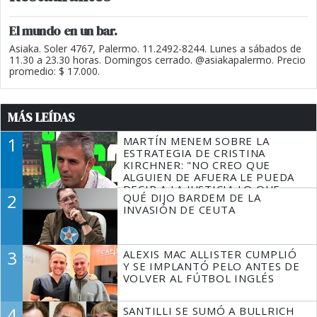
El mundo en un bar.
Asiaka. Soler 4767, Palermo. 11.2492-8244. Lunes a sábados de
11.30 a 23.30 horas. Domingos cerrado. @asiakapalermo. Precio
promedio: $ 17.000.
MÁS LEÍDAS
1
MARTÍN MENEM SOBRE LA
ESTRATEGIA DE CRISTINA
KIRCHNER: "NO CREO QUE
ALGUIEN DE AFUERA LE PUEDA
DECIR A LA JUSTICIA LO QUE
2
QUÉ DIJO BARDEM DE LA
TIENE QUE HACER"
INVASIÓN DE CEUTA
3
ALEXIS MAC ALLISTER CUMPLIÓ
Y SE IMPLANTÓ PELO ANTES DE
VOLVER AL FÚTBOL INGLÉS
4
SANTILLI SE SUMÓ A BULLRICH