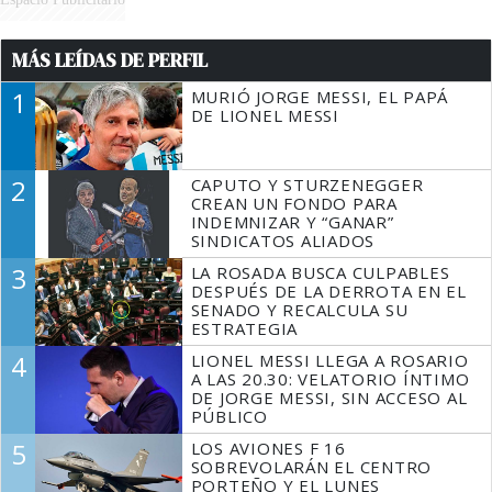
MÁS LEÍDAS DE PERFIL
1
MURIÓ JORGE MESSI, EL PAPÁ
DE LIONEL MESSI
2
CAPUTO Y STURZENEGGER
CREAN UN FONDO PARA
INDEMNIZAR Y “GANAR”
SINDICATOS ALIADOS
3
LA ROSADA BUSCA CULPABLES
DESPUÉS DE LA DERROTA EN EL
SENADO Y RECALCULA SU
ESTRATEGIA
4
LIONEL MESSI LLEGA A ROSARIO
A LAS 20.30: VELATORIO ÍNTIMO
DE JORGE MESSI, SIN ACCESO AL
PÚBLICO
5
LOS AVIONES F 16
SOBREVOLARÁN EL CENTRO
PORTEÑO Y EL LUNES