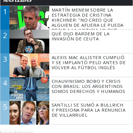
1
MARTÍN MENEM SOBRE LA
ESTRATEGIA DE CRISTINA
KIRCHNER: "NO CREO QUE
ALGUIEN DE AFUERA LE PUEDA
DECIR A LA JUSTICIA LO QUE
2
QUÉ DIJO BARDEM DE LA
TIENE QUE HACER"
INVASIÓN DE CEUTA
3
ALEXIS MAC ALLISTER CUMPLIÓ
Y SE IMPLANTÓ PELO ANTES DE
VOLVER AL FÚTBOL INGLÉS
4
CHAUVINISMO BOBO Y CRISIS
CON BRASIL: LOS ARGENTINOS
SOMOS DERECHOS Y HUMANOS
5
SANTILLI SE SUMÓ A BULLRICH
Y PRESIONA PARA LA RENUNCIA
DE VILLARRUEL
Espacio Publicitario