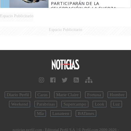
PARTICIPARÁN DE LA
CELEBRACIÓN DE LA FUERZA
AÉREA
Espacio Publicitario
Espacio Publicitario
Diario Perfil
Caras
Marie Claire
Fortuna
Hombre
Weekend
Parabrisas
Supercampo
Look
Luz
Mía
Lunateen
BATimes
noticias.perfil.com - Editorial Perfil S.A.
| © Perfil.com 2006-2026 -