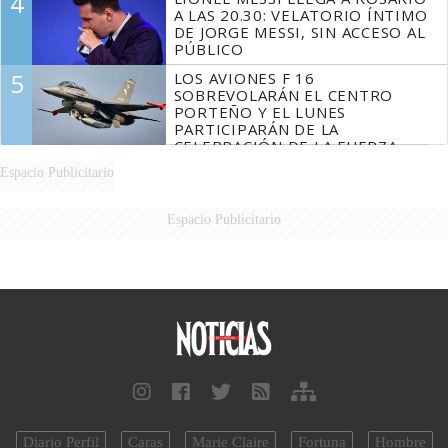
4
A LAS 20.30: VELATORIO ÍNTIMO
DE JORGE MESSI, SIN ACCESO AL
PÚBLICO
5
LOS AVIONES F 16
SOBREVOLARÁN EL CENTRO
PORTEÑO Y EL LUNES
PARTICIPARÁN DE LA
CELEBRACIÓN DE LA FUERZA
AÉREA
Espacio Publicitario
Espacio Publicitario
Diario Perfil
Caras
Marie Claire
Fortuna
Hombre