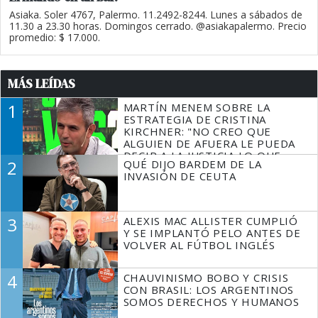
Asiaka. Soler 4767, Palermo. 11.2492-8244. Lunes a sábados de
11.30 a 23.30 horas. Domingos cerrado. @asiakapalermo. Precio
promedio: $ 17.000.
MÁS LEÍDAS
1
MARTÍN MENEM SOBRE LA
ESTRATEGIA DE CRISTINA
KIRCHNER: "NO CREO QUE
ALGUIEN DE AFUERA LE PUEDA
DECIR A LA JUSTICIA LO QUE
2
QUÉ DIJO BARDEM DE LA
TIENE QUE HACER"
INVASIÓN DE CEUTA
3
ALEXIS MAC ALLISTER CUMPLIÓ
Y SE IMPLANTÓ PELO ANTES DE
VOLVER AL FÚTBOL INGLÉS
4
CHAUVINISMO BOBO Y CRISIS
CON BRASIL: LOS ARGENTINOS
SOMOS DERECHOS Y HUMANOS