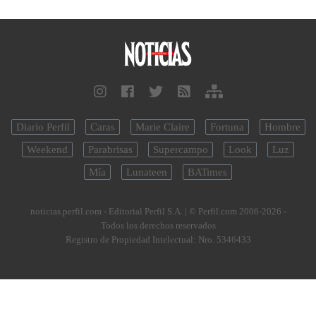
Diario Perfil
Caras
Marie Claire
Fortuna
Hombre
Weekend
Parabrisas
Supercampo
Look
Luz
Mía
Lunateen
BATimes
noticias.perfil.com - Editorial Perfil S.A.
| © Perfil.com 2006-2026 -
Todos los derechos reservados
Registro de Propiedad Intelectual: Nro. 5346433