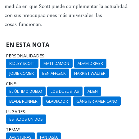
medida en que Scott puede complementar la actualidad
con sus preocupaciones más universales, las
cosas funcionan.
EN ESTA NOTA
PERSONALIDADES:
RIDLEY SCOTT
MATT DAMON
ADAM DRIVER
JODIE COMER
BEN AFFLECK
HARRIET WALTER
CINE:
EL ÚLTIMO DUELO
LOS DUELISTAS
ALIEN
BLADE RUNNER
GLADIADOR
GÁNSTER AMERICANO
LUGARES:
ESTADOS UNIDOS
TEMAS:
AVENTURAS
FANTASÍA