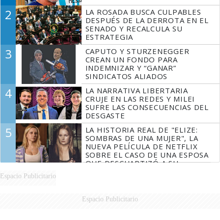
2
LA ROSADA BUSCA CULPABLES
DESPUÉS DE LA DERROTA EN EL
SENADO Y RECALCULA SU
ESTRATEGIA
3
CAPUTO Y STURZENEGGER
CREAN UN FONDO PARA
INDEMNIZAR Y “GANAR”
SINDICATOS ALIADOS
4
LA NARRATIVA LIBERTARIA
CRUJE EN LAS REDES Y MILEI
SUFRE LAS CONSECUENCIAS DEL
DESGASTE
5
LA HISTORIA REAL DE "ELIZE:
SOMBRAS DE UNA MUJER", LA
NUEVA PELÍCULA DE NETFLIX
SOBRE EL CASO DE UNA ESPOSA
QUE DESCUARTIZÓ A SU
MARIDO
Espacio Publicitario
Espacio Publicitario