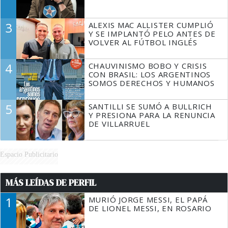
3
ALEXIS MAC ALLISTER CUMPLIÓ
Y SE IMPLANTÓ PELO ANTES DE
VOLVER AL FÚTBOL INGLÉS
4
CHAUVINISMO BOBO Y CRISIS
CON BRASIL: LOS ARGENTINOS
SOMOS DERECHOS Y HUMANOS
5
SANTILLI SE SUMÓ A BULLRICH
Y PRESIONA PARA LA RENUNCIA
DE VILLARRUEL
Espacio Publicitario
MÁS LEÍDAS DE PERFIL
1
MURIÓ JORGE MESSI, EL PAPÁ
DE LIONEL MESSI, EN ROSARIO