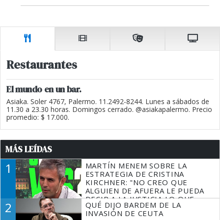
Restaurantes
El mundo en un bar.
Asiaka. Soler 4767, Palermo. 11.2492-8244. Lunes a sábados de
11.30 a 23.30 horas. Domingos cerrado. @asiakapalermo. Precio
promedio: $ 17.000.
MÁS LEÍDAS
1
MARTÍN MENEM SOBRE LA
ESTRATEGIA DE CRISTINA
KIRCHNER: "NO CREO QUE
ALGUIEN DE AFUERA LE PUEDA
DECIR A LA JUSTICIA LO QUE
2
QUÉ DIJO BARDEM DE LA
TIENE QUE HACER"
INVASIÓN DE CEUTA