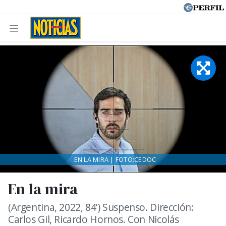
EN LA MIRA | FOTO:CEDOC
En la mira
(Argentina, 2022, 84') Suspenso. Dirección:
Carlos Gil, Ricardo Hornos. Con Nicolás