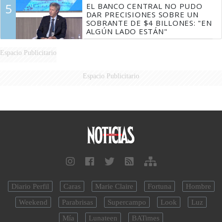
5
EL BANCO CENTRAL NO PUDO
DAR PRECISIONES SOBRE UN
SOBRANTE DE $4 BILLONES: "EN
ALGÚN LADO ESTÁN"
Espacio Publicitario
Espacio Publicitario
Diario Perfil
Caras
Marie Claire
Fortuna
Hombre
Weekend
Parabrisas
Supercampo
Look
Luz
Mía
Lunateen
BATimes