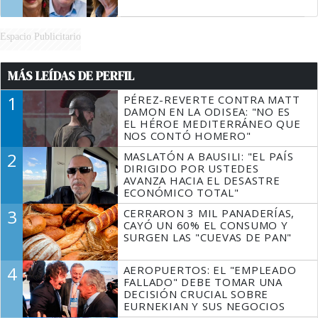
Espacio Publicitario
MÁS LEÍDAS DE PERFIL
1
PÉREZ-REVERTE CONTRA MATT
DAMON EN LA ODISEA: "NO ES
EL HÉROE MEDITERRÁNEO QUE
NOS CONTÓ HOMERO"
2
MASLATÓN A BAUSILI: "EL PAÍS
DIRIGIDO POR USTEDES
AVANZA HACIA EL DESASTRE
ECONÓMICO TOTAL"
3
CERRARON 3 MIL PANADERÍAS,
CAYÓ UN 60% EL CONSUMO Y
SURGEN LAS "CUEVAS DE PAN"
4
AEROPUERTOS: EL "EMPLEADO
FALLADO" DEBE TOMAR UNA
DECISIÓN CRUCIAL SOBRE
EURNEKIAN Y SUS NEGOCIOS