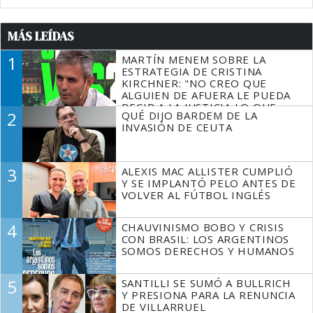
MÁS LEÍDAS
1
MARTÍN MENEM SOBRE LA
ESTRATEGIA DE CRISTINA
KIRCHNER: "NO CREO QUE
ALGUIEN DE AFUERA LE PUEDA
DECIR A LA JUSTICIA LO QUE
2
QUÉ DIJO BARDEM DE LA
TIENE QUE HACER"
INVASIÓN DE CEUTA
3
ALEXIS MAC ALLISTER CUMPLIÓ
Y SE IMPLANTÓ PELO ANTES DE
VOLVER AL FÚTBOL INGLÉS
4
CHAUVINISMO BOBO Y CRISIS
CON BRASIL: LOS ARGENTINOS
SOMOS DERECHOS Y HUMANOS
5
SANTILLI SE SUMÓ A BULLRICH
Y PRESIONA PARA LA RENUNCIA
DE VILLARRUEL