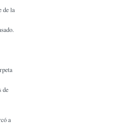
 de la
asado.
rpeta
s de
rcó a