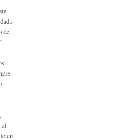
ste
udado
o de
".
os
mpre
n
,
 el
lo en