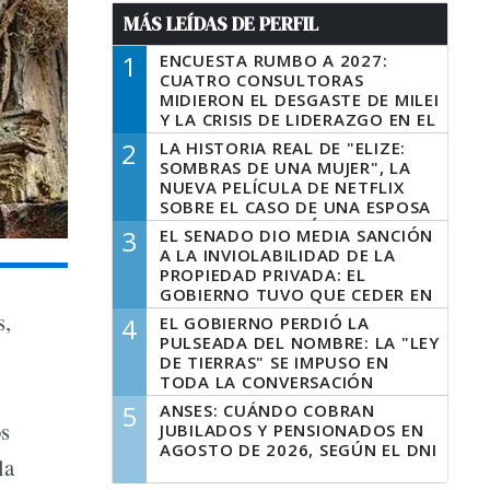
MÁS LEÍDAS DE PERFIL
1
ENCUESTA RUMBO A 2027:
CUATRO CONSULTORAS
MIDIERON EL DESGASTE DE MILEI
Y LA CRISIS DE LIDERAZGO EN EL
PERONISMO
2
LA HISTORIA REAL DE "ELIZE:
SOMBRAS DE UNA MUJER", LA
NUEVA PELÍCULA DE NETFLIX
SOBRE EL CASO DE UNA ESPOSA
QUE DESCUARTIZÓ A SU
3
EL SENADO DIO MEDIA SANCIÓN
MARIDO
A LA INVIOLABILIDAD DE LA
PROPIEDAD PRIVADA: EL
GOBIERNO TUVO QUE CEDER EN
LA LEY DEL MANEJO DEL FUEGO
s,
4
EL GOBIERNO PERDIÓ LA
PULSEADA DEL NOMBRE: LA "LEY
DE TIERRAS" SE IMPUSO EN
TODA LA CONVERSACIÓN
DIGITAL
5
ANSES: CUÁNDO COBRAN
os
JUBILADOS Y PENSIONADOS EN
AGOSTO DE 2026, SEGÚN EL DNI
la