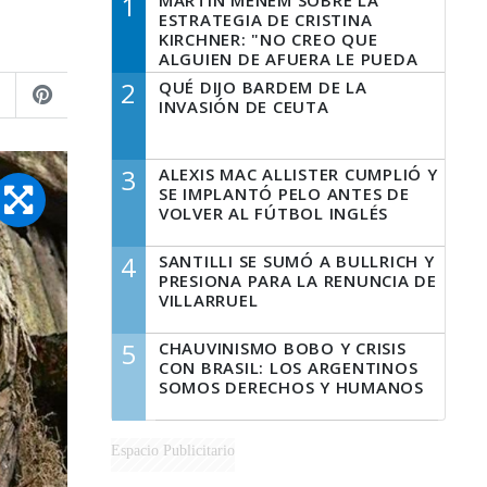
1
MARTÍN MENEM SOBRE LA
ESTRATEGIA DE CRISTINA
KIRCHNER: "NO CREO QUE
ALGUIEN DE AFUERA LE PUEDA
DECIR A LA JUSTICIA LO QUE
2
QUÉ DIJO BARDEM DE LA
TIENE QUE HACER"
INVASIÓN DE CEUTA
3
ALEXIS MAC ALLISTER CUMPLIÓ Y
SE IMPLANTÓ PELO ANTES DE
VOLVER AL FÚTBOL INGLÉS
4
SANTILLI SE SUMÓ A BULLRICH Y
PRESIONA PARA LA RENUNCIA DE
VILLARRUEL
5
CHAUVINISMO BOBO Y CRISIS
CON BRASIL: LOS ARGENTINOS
SOMOS DERECHOS Y HUMANOS
Espacio Publicitario