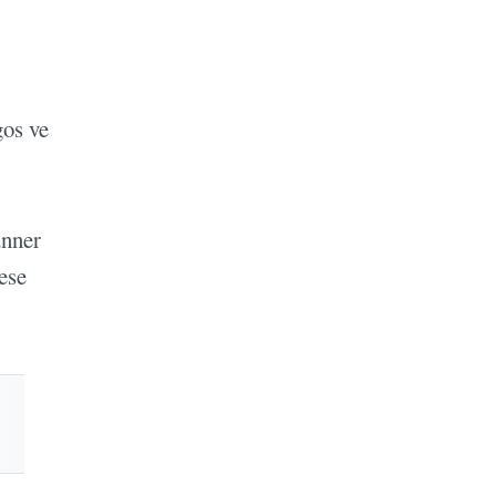
gos ve
unner
ese