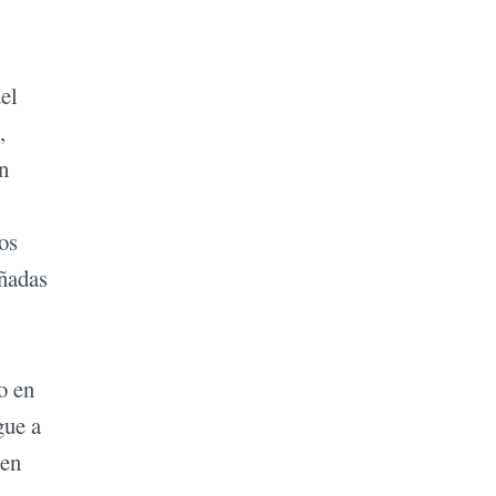
el
,
n
os
eñadas
o en
gue a
 en