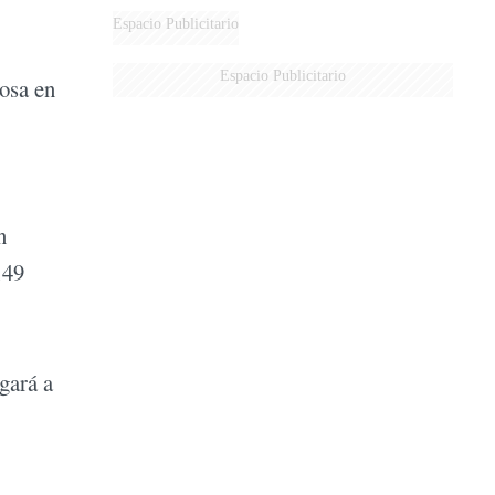
Espacio Publicitario
Espacio Publicitario
tosa en
n
149
gará a