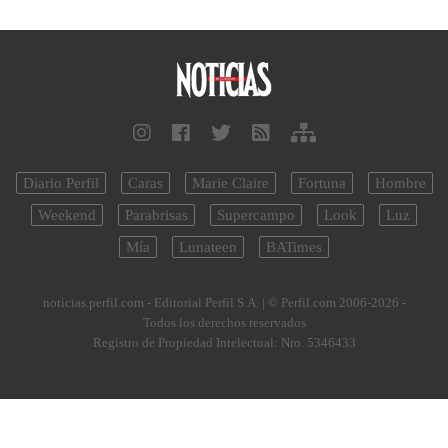
Diario Perfil
Caras
Marie Claire
Fortuna
Hombre
Weekend
Parabrisas
Supercampo
Look
Luz
Mía
Lunateen
BATimes
noticias.perfil.com - Editorial Perfil S.A.
| © Perfil.com 2006-2026 -
Todos los derechos reservados
Registro de Propiedad Intelectual: Nro. 5346433