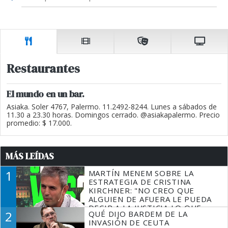
Restaurantes
El mundo en un bar.
Asiaka. Soler 4767, Palermo. 11.2492-8244. Lunes a sábados de
11.30 a 23.30 horas. Domingos cerrado. @asiakapalermo. Precio
promedio: $ 17.000.
MÁS LEÍDAS
1
MARTÍN MENEM SOBRE LA
ESTRATEGIA DE CRISTINA
KIRCHNER: "NO CREO QUE
ALGUIEN DE AFUERA LE PUEDA
DECIR A LA JUSTICIA LO QUE
2
QUÉ DIJO BARDEM DE LA
TIENE QUE HACER"
INVASIÓN DE CEUTA