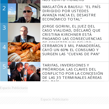
2
MASLATÓN A BAUSILI: "EL PAÍS
DIRIGIDO POR USTEDES
AVANZA HACIA EL DESASTRE
ECONÓMICO TOTAL"
3
JORGE GORINI, EL JUEZ DEL
CASO VIALIDAD, DECLARÓ QUE
CRISTINA KIRCHNER ESTÁ
PAGANDO LAS CONSECUENCIAS
DE COMETER "UN DELITO
4
CERRARON 3 MIL PANADERÍAS,
COMPROBADO"
CAYÓ UN 60% EL CONSUMO Y
SURGEN LAS "CUEVAS DE PAN"
5
TARIFAS, INVERSIONES Y
PRÓRROGA: LAS CLAVES DEL
CONFLICTO POR LA CONCESIÓN
DE LAS 35 TERMINALES AÉREAS
DEL PAÍS
Espacio Publicitario
Espacio Publicitario