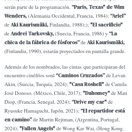
serán parte de la programación.
“Paris, Texas" de Wim
(Alemania Occidental, Francia, 1984);
Wenders,
“Ariel”
de
Finlandia, 1988););
Aki Kaurismäki,
"El sacrificio"
de
(Suecia, Francia, 1986) y
Andrei Tarkovsky,
“La
de
chica de la fábrica de fósforos”
Aki Kaurismäki,
(Finlandia, 1990), estarán proyectados en pantalla grande.
Además de los nombrados, las cintas que participaran del
encuentro cinéfilos son
de Levan
: “Caminos Cruzados”
Akin, (Suecia, Turquía, 2024);
de Camila
"Casa Roshell"
José Donoso, (México, Chile, 2017);
de Mati
"Dahomey"
Diop, (Francia, Senegal, 2024);
de
“Drive my car"
Ryusuke Hamaguchi, Japón, 2021);
“El repartidor está
de Martín Rejtman, (Argentina, Portugal,
en camino”
2024);
de Wong Kar Wai, (Hong Kong,
"Fallen Angels"