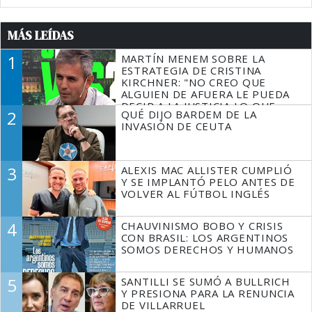
MÁS LEÍDAS
1
MARTÍN MENEM SOBRE LA
ESTRATEGIA DE CRISTINA
KIRCHNER: "NO CREO QUE
ALGUIEN DE AFUERA LE PUEDA
DECIR A LA JUSTICIA LO QUE
2
QUÉ DIJO BARDEM DE LA
TIENE QUE HACER"
INVASIÓN DE CEUTA
3
ALEXIS MAC ALLISTER CUMPLIÓ
Y SE IMPLANTÓ PELO ANTES DE
VOLVER AL FÚTBOL INGLÉS
4
CHAUVINISMO BOBO Y CRISIS
CON BRASIL: LOS ARGENTINOS
SOMOS DERECHOS Y HUMANOS
5
SANTILLI SE SUMÓ A BULLRICH
Y PRESIONA PARA LA RENUNCIA
DE VILLARRUEL