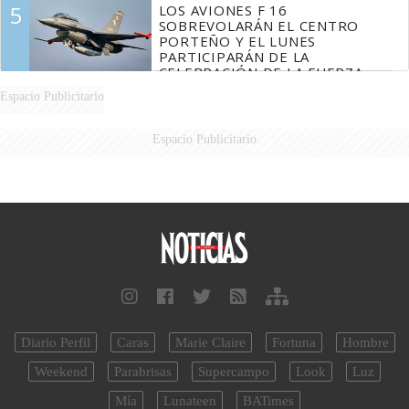
5
LOS AVIONES F 16
SOBREVOLARÁN EL CENTRO
PORTEÑO Y EL LUNES
PARTICIPARÁN DE LA
CELEBRACIÓN DE LA FUERZA
AÉREA
Espacio Publicitario
Espacio Publicitario
Diario Perfil
Caras
Marie Claire
Fortuna
Hombre
Weekend
Parabrisas
Supercampo
Look
Luz
Mía
Lunateen
BATimes