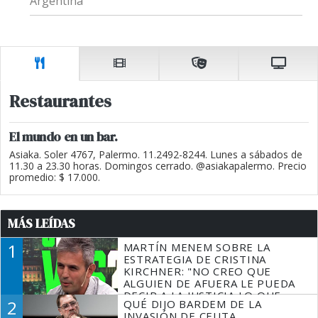
Argentina
Restaurantes
El mundo en un bar.
Asiaka. Soler 4767, Palermo. 11.2492-8244. Lunes a sábados de
11.30 a 23.30 horas. Domingos cerrado. @asiakapalermo. Precio
promedio: $ 17.000.
MÁS LEÍDAS
1
MARTÍN MENEM SOBRE LA
ESTRATEGIA DE CRISTINA
KIRCHNER: "NO CREO QUE
ALGUIEN DE AFUERA LE PUEDA
DECIR A LA JUSTICIA LO QUE
2
QUÉ DIJO BARDEM DE LA
TIENE QUE HACER"
INVASIÓN DE CEUTA