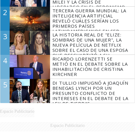
MILEI Y LA CRISIS DE
LIDERAZGO EN EL PERONISMO
2
TERCERA GUERRA MUNDIAL: LA
INTELIGENCIA ARTIFICIAL
REVELÓ CUÁLES SERÍAN LOS
PRIMEROS PAÍSES
LATINOAMERICANOS EN SER
3
LA HISTORIA REAL DE "ELIZE:
DERROTADOS
SOMBRAS DE UNA MUJER", LA
NUEVA PELÍCULA DE NETFLIX
SOBRE EL CASO DE UNA ESPOSA
QUE DESCUARTIZÓ A SU
4
RICARDO LORENZETTI SE
MARIDO
METIÓ EN EL DEBATE SOBRE LA
INHABILITACIÓN DE CRISTINA
KIRCHNER
5
DI TULLIO IMPUGNÓ A JOAQUÍN
BENEGAS LYNCH POR UN
PRESUNTO CONFLICTO DE
INTERESES EN EL DEBATE DE LA
LEY DE TIERRAS
Espacio Publicitario
Espacio Publicitario