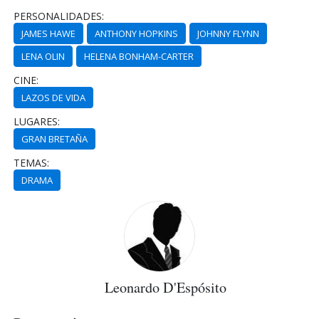
PERSONALIDADES:
JAMES HAWE
ANTHONY HOPKINS
JOHNNY FLYNN
LENA OLIN
HELENA BONHAM-CARTER
CINE:
LAZOS DE VIDA
LUGARES:
GRAN BRETAÑA
TEMAS:
DRAMA
Leonardo D'Espósito