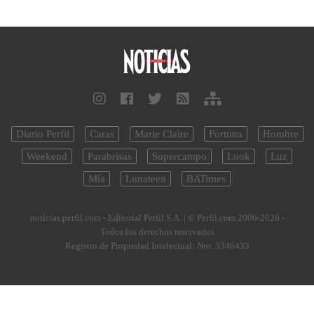
Diario Perfil
Caras
Marie Claire
Fortuna
Hombre
Weekend
Parabrisas
Supercampo
Look
Luz
Mía
Lunateen
BATimes
noticias.perfil.com - Editorial Perfil S.A.
| © Perfil.com 2006-2026 -
Todos los derechos reservados
Registro de Propiedad Intelectual: Nro. 5346433