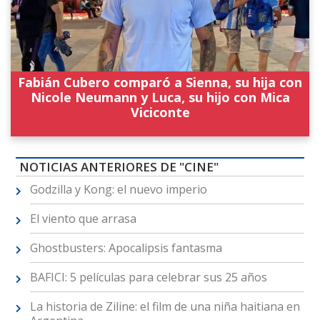
Fabián Cubero comparó a Sienna, su hija con
Nicole Neumann y Luca, su hijo con Mica
Viciconte
NOTICIAS ANTERIORES DE "CINE"
Godzilla y Kong: el nuevo imperio
El viento que arrasa
Ghostbusters: Apocalipsis fantasma
BAFICI: 5 películas para celebrar sus 25 años
La historia de Ziline: el film de una niña haitiana en