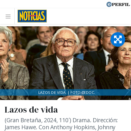
LAZOS DE VIDA. | FOTO:CEDOC.
Lazos de vida
(Gran Bretaña, 2024, 110´) Drama. Dirección:
James Hawe. Con Anthony Hopkins, Johnny