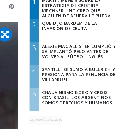
1
MARTÍN MENEM SOBRE LA
ESTRATEGIA DE CRISTINA
KIRCHNER: "NO CREO QUE
ALGUIEN DE AFUERA LE PUEDA
DECIR A LA JUSTICIA LO QUE
2
QUÉ DIJO BARDEM DE LA
TIENE QUE HACER"
INVASIÓN DE CEUTA
3
ALEXIS MAC ALLISTER CUMPLIÓ Y
SE IMPLANTÓ PELO ANTES DE
VOLVER AL FÚTBOL INGLÉS
4
SANTILLI SE SUMÓ A BULLRICH Y
PRESIONA PARA LA RENUNCIA DE
VILLARRUEL
5
CHAUVINISMO BOBO Y CRISIS
CON BRASIL: LOS ARGENTINOS
SOMOS DERECHOS Y HUMANOS
Espacio Publicitario