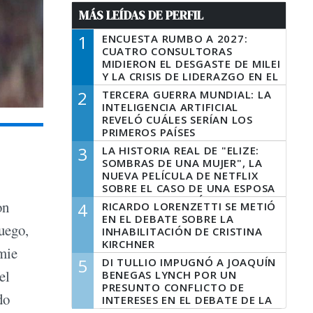
MÁS LEÍDAS DE PERFIL
1
ENCUESTA RUMBO A 2027:
CUATRO CONSULTORAS
MIDIERON EL DESGASTE DE MILEI
Y LA CRISIS DE LIDERAZGO EN EL
PERONISMO
2
TERCERA GUERRA MUNDIAL: LA
INTELIGENCIA ARTIFICIAL
REVELÓ CUÁLES SERÍAN LOS
PRIMEROS PAÍSES
LATINOAMERICANOS EN SER
3
LA HISTORIA REAL DE "ELIZE:
DERROTADOS
SOMBRAS DE UNA MUJER", LA
NUEVA PELÍCULA DE NETFLIX
SOBRE EL CASO DE UNA ESPOSA
QUE DESCUARTIZÓ A SU
on
4
RICARDO LORENZETTI SE METIÓ
MARIDO
EN EL DEBATE SOBRE LA
luego,
INHABILITACIÓN DE CRISTINA
KIRCHNER
omie
5
DI TULLIO IMPUGNÓ A JOAQUÍN
el
BENEGAS LYNCH POR UN
PRESUNTO CONFLICTO DE
do
INTERESES EN EL DEBATE DE LA
LEY DE TIERRAS