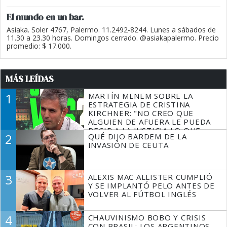
El mundo en un bar.
Asiaka. Soler 4767, Palermo. 11.2492-8244. Lunes a sábados de
11.30 a 23.30 horas. Domingos cerrado. @asiakapalermo. Precio
promedio: $ 17.000.
MÁS LEÍDAS
1
MARTÍN MENEM SOBRE LA
ESTRATEGIA DE CRISTINA
KIRCHNER: "NO CREO QUE
ALGUIEN DE AFUERA LE PUEDA
DECIR A LA JUSTICIA LO QUE
2
QUÉ DIJO BARDEM DE LA
TIENE QUE HACER"
INVASIÓN DE CEUTA
3
ALEXIS MAC ALLISTER CUMPLIÓ
Y SE IMPLANTÓ PELO ANTES DE
VOLVER AL FÚTBOL INGLÉS
4
CHAUVINISMO BOBO Y CRISIS
CON BRASIL: LOS ARGENTINOS