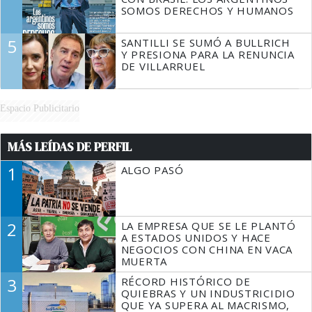
SOMOS DERECHOS Y HUMANOS
5
SANTILLI SE SUMÓ A BULLRICH
Y PRESIONA PARA LA RENUNCIA
DE VILLARRUEL
Espacio Publicitario
MÁS LEÍDAS DE PERFIL
1
ALGO PASÓ
2
LA EMPRESA QUE SE LE PLANTÓ
A ESTADOS UNIDOS Y HACE
NEGOCIOS CON CHINA EN VACA
MUERTA
3
RÉCORD HISTÓRICO DE
QUIEBRAS Y UN INDUSTRICIDIO
QUE YA SUPERA AL MACRISMO,