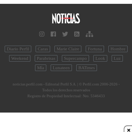
Diario Perfil
Caras
Marie Claire
Fortuna
Hombre
Weekend
Parabrisas
Supercampo
Look
Luz
Mía
Lunateen
BATimes
noticias.perfil.com - Editorial Perfil S.A.
| © Perfil.com 2006-2026 -
Todos los derechos reservados
Registro de Propiedad Intelectual: Nro. 5346433