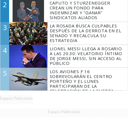
2
CAPUTO Y STURZENEGGER
CREAN UN FONDO PARA
INDEMNIZAR Y “GANAR”
SINDICATOS ALIADOS
3
LA ROSADA BUSCA CULPABLES
DESPUÉS DE LA DERROTA EN EL
SENADO Y RECALCULA SU
ESTRATEGIA
4
LIONEL MESSI LLEGA A ROSARIO
A LAS 20.30: VELATORIO ÍNTIMO
DE JORGE MESSI, SIN ACCESO AL
PÚBLICO
5
LOS AVIONES F 16
SOBREVOLARÁN EL CENTRO
PORTEÑO Y EL LUNES
PARTICIPARÁN DE LA
CELEBRACIÓN DE LA FUERZA
AÉREA
Espacio Publicitario
Espacio Publicitario