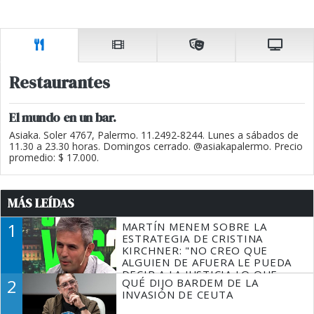
Restaurantes
El mundo en un bar.
Asiaka. Soler 4767, Palermo. 11.2492-8244. Lunes a sábados de
11.30 a 23.30 horas. Domingos cerrado. @asiakapalermo. Precio
promedio: $ 17.000.
MÁS LEÍDAS
1
MARTÍN MENEM SOBRE LA
ESTRATEGIA DE CRISTINA
KIRCHNER: "NO CREO QUE
ALGUIEN DE AFUERA LE PUEDA
DECIR A LA JUSTICIA LO QUE
2
QUÉ DIJO BARDEM DE LA
TIENE QUE HACER"
INVASIÓN DE CEUTA