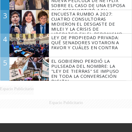
NUEVA PELÍCULA DE NETFLIX
SOBRE EL CASO DE UNA ESPOSA
QUE DESCUARTIZÓ A SU
3
ENCUESTA RUMBO A 2027:
MARIDO
CUATRO CONSULTORAS
MIDIERON EL DESGASTE DE
MILEI Y LA CRISIS DE
LIDERAZGO EN EL PERONISMO
4
LEY DE PROPIEDAD PRIVADA:
QUÉ SENADORES VOTARON A
FAVOR Y CUÁLES EN CONTRA
5
EL GOBIERNO PERDIÓ LA
PULSEADA DEL NOMBRE: LA
"LEY DE TIERRAS" SE IMPUSO
EN TODA LA CONVERSACIÓN
DIGITAL
Espacio Publicitario
Espacio Publicitario