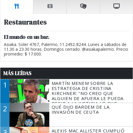
Restaurantes
El mundo en un bar.
Asiaka. Soler 4767, Palermo. 11.2492-8244. Lunes a sábados de
11.30 a 23.30 horas. Domingos cerrado. @asiakapalermo. Precio
promedio: $ 17.000.
MÁS LEÍDAS
1
MARTÍN MENEM SOBRE LA
ESTRATEGIA DE CRISTINA
KIRCHNER: "NO CREO QUE
ALGUIEN DE AFUERA LE PUEDA
DECIR A LA JUSTICIA LO QUE
2
QUÉ DIJO BARDEM DE LA
TIENE QUE HACER"
INVASIÓN DE CEUTA
3
ALEXIS MAC ALLISTER CUMPLIÓ