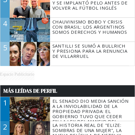
Y SE IMPLANTÓ PELO ANTES DE
VOLVER AL FÚTBOL INGLÉS
4
CHAUVINISMO BOBO Y CRISIS
CON BRASIL: LOS ARGENTINOS
SOMOS DERECHOS Y HUMANOS
5
SANTILLI SE SUMÓ A BULLRICH
Y PRESIONA PARA LA RENUNCIA
DE VILLARRUEL
Espacio Publicitario
MÁS LEÍDAS DE PERFIL
1
EL SENADO DIO MEDIA SANCIÓN
A LA INVIOLABILIDAD DE LA
PROPIEDAD PRIVADA: EL
GOBIERNO TUVO QUE CEDER
EN LA LEY DEL MANEJO DEL
2
LA HISTORIA REAL DE "ELIZE:
FUEGO
SOMBRAS DE UNA MUJER", LA