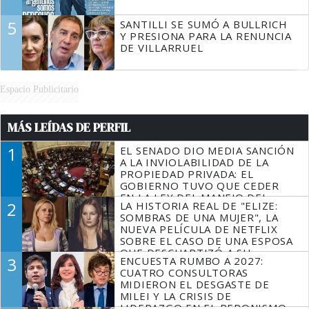
5
SANTILLI SE SUMÓ A BULLRICH
Y PRESIONA PARA LA RENUNCIA
DE VILLARRUEL
Espacio Publicitario
MÁS LEÍDAS DE PERFIL
1
EL SENADO DIO MEDIA SANCIÓN
A LA INVIOLABILIDAD DE LA
PROPIEDAD PRIVADA: EL
GOBIERNO TUVO QUE CEDER
EN LA LEY DEL MANEJO DEL
2
LA HISTORIA REAL DE "ELIZE:
FUEGO
SOMBRAS DE UNA MUJER", LA
NUEVA PELÍCULA DE NETFLIX
SOBRE EL CASO DE UNA ESPOSA
QUE DESCUARTIZÓ A SU
3
ENCUESTA RUMBO A 2027:
MARIDO
CUATRO CONSULTORAS
MIDIERON EL DESGASTE DE
MILEI Y LA CRISIS DE
LIDERAZGO EN EL PERONISMO