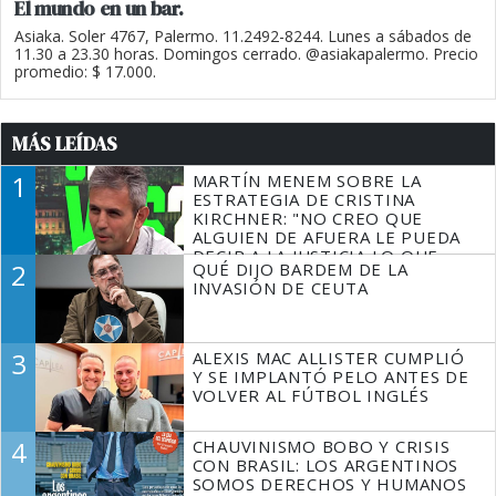
El mundo en un bar.
Asiaka. Soler 4767, Palermo. 11.2492-8244. Lunes a sábados de
11.30 a 23.30 horas. Domingos cerrado. @asiakapalermo. Precio
promedio: $ 17.000.
MÁS LEÍDAS
1
MARTÍN MENEM SOBRE LA
ESTRATEGIA DE CRISTINA
KIRCHNER: "NO CREO QUE
ALGUIEN DE AFUERA LE PUEDA
DECIR A LA JUSTICIA LO QUE
2
QUÉ DIJO BARDEM DE LA
TIENE QUE HACER"
INVASIÓN DE CEUTA
3
ALEXIS MAC ALLISTER CUMPLIÓ
Y SE IMPLANTÓ PELO ANTES DE
VOLVER AL FÚTBOL INGLÉS
4
CHAUVINISMO BOBO Y CRISIS
CON BRASIL: LOS ARGENTINOS
SOMOS DERECHOS Y HUMANOS