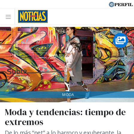
MODA
Moda y tendencias: tiempo de
extremos
De lo más “net” a lo barroco y exuberante, la