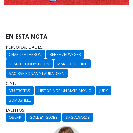
EN ESTA NOTA
PERSONALIDADES:
CHARLIZE THERON
RENÉE ZELWEGER
SCARLETT JOHANSSON
MARGOT ROBBIE
SAOIRSE RONAN Y LAURA DERN
CINE:
MUJERCITAS
HISTORIA DE UN MATRIMONIO
JUDY
BOMBSHELL
EVENTOS:
OSCAR
GOLDEN GLOBE
SAG AWARDS