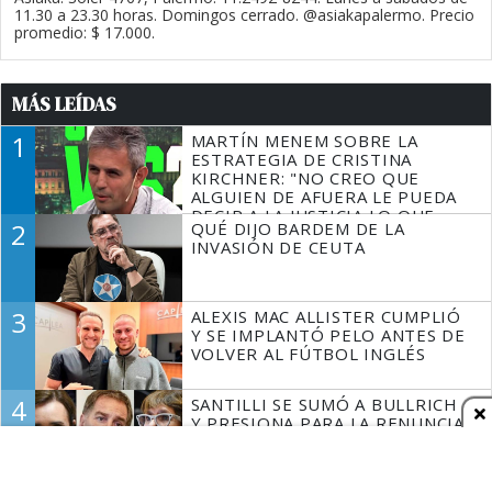
11.30 a 23.30 horas. Domingos cerrado. @asiakapalermo. Precio
promedio: $ 17.000.
MÁS LEÍDAS
1
MARTÍN MENEM SOBRE LA
ESTRATEGIA DE CRISTINA
KIRCHNER: "NO CREO QUE
ALGUIEN DE AFUERA LE PUEDA
DECIR A LA JUSTICIA LO QUE
2
QUÉ DIJO BARDEM DE LA
TIENE QUE HACER"
INVASIÓN DE CEUTA
3
ALEXIS MAC ALLISTER CUMPLIÓ
Y SE IMPLANTÓ PELO ANTES DE
VOLVER AL FÚTBOL INGLÉS
4
SANTILLI SE SUMÓ A BULLRICH
Y PRESIONA PARA LA RENUNCIA
DE VILLARRUEL
CHAUVINISMO BOBO Y CRISIS