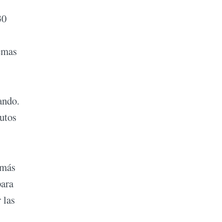
30
emas
ando.
utos
 más
para
 las