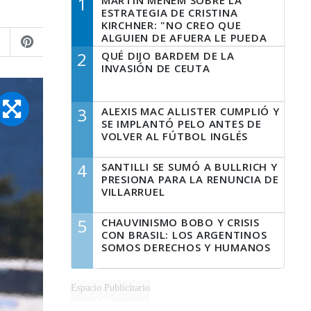
1
MARTÍN MENEM SOBRE LA
ESTRATEGIA DE CRISTINA
KIRCHNER: "NO CREO QUE
ALGUIEN DE AFUERA LE PUEDA
DECIR A LA JUSTICIA LO QUE
2
QUÉ DIJO BARDEM DE LA
TIENE QUE HACER"
INVASIÓN DE CEUTA
3
ALEXIS MAC ALLISTER CUMPLIÓ Y
SE IMPLANTÓ PELO ANTES DE
VOLVER AL FÚTBOL INGLÉS
4
SANTILLI SE SUMÓ A BULLRICH Y
PRESIONA PARA LA RENUNCIA DE
VILLARRUEL
5
CHAUVINISMO BOBO Y CRISIS
CON BRASIL: LOS ARGENTINOS
SOMOS DERECHOS Y HUMANOS
Espacio Publicitario