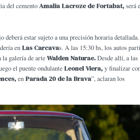
ria del cemento
Amalia Lacroze de Fortabat,
será e
o deberá estar sujeto a una precisión horaria detallada.
adería en
Las Carcava
s. A las 15:30 hs, los autos part
 la galería de arte
Walden Naturae.
Desde allí, a las
luego el puente ondulante
Leonel Viera,
y finalizar co
nces,
en
Parada 20 de la Brava
”, aclaran los