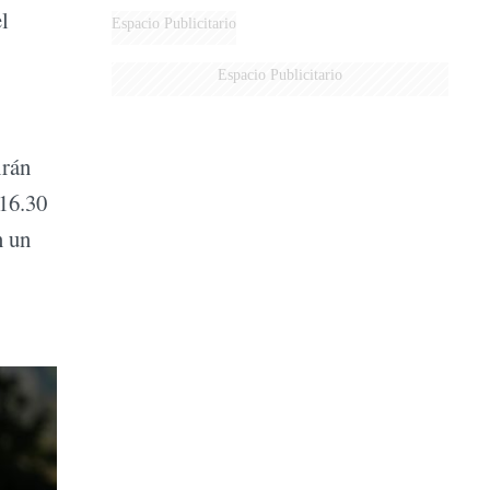
l
DERROTADOS
Espacio Publicitario
Espacio Publicitario
irán
 16.30
n un