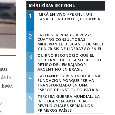
MÁS LEÍDAS DE PERFIL
1
¡MIRÁ EN VIVO +PERFIL!: UN
CANAL CON GENTE QUE PIENSA
2
ENCUESTA RUMBO A 2027:
CUATRO CONSULTORAS
MIDIERON EL DESGASTE DE MILEI
Y LA CRISIS DE LIDERAZGO EN EL
PERONISMO
3
QUIRNO RECONOCIÓ QUE EL
GOBIERNO DE LULA SOLICITÓ EL
RETIRO DEL EMBAJADOR
nta
ARGENTINO EN BRASIL
4
CACHANOSKY RENUNCIÓ A UNA
 de la
FUNDACIÓN PORQUE "SE HA
 Este
.
TRANSFORMADO EN UNA
ESPECIE DE INSTITUTO PATRIA
INCONDICIONAL DE LA GESTIÓN
5
TERCERA GUERRA MUNDIAL: LA
DE MILEI"
INTELIGENCIA ARTIFICIAL
o
REVELÓ CUÁLES SERÍAN LOS
PRIMEROS PAÍSES
e
LATINOAMERICANOS EN SER