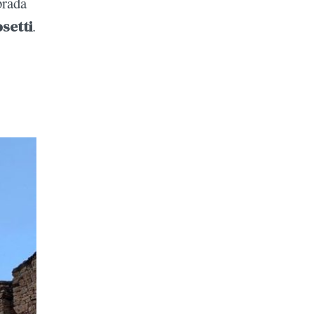
brada
setti
.