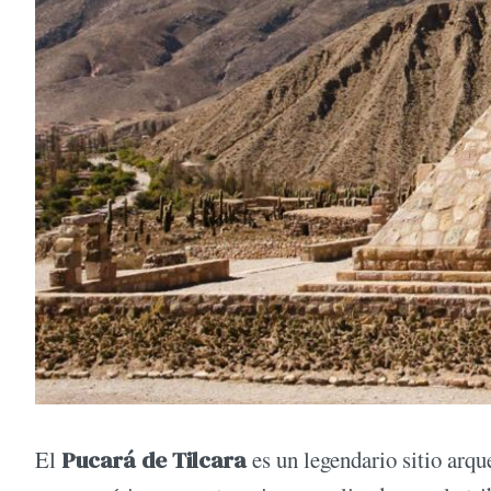
El
Pucará de Tilcara
es un legendario sitio arq