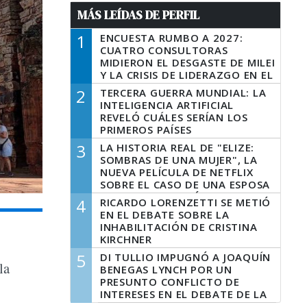
MÁS LEÍDAS DE PERFIL
1
ENCUESTA RUMBO A 2027:
CUATRO CONSULTORAS
MIDIERON EL DESGASTE DE MILEI
Y LA CRISIS DE LIDERAZGO EN EL
PERONISMO
2
TERCERA GUERRA MUNDIAL: LA
INTELIGENCIA ARTIFICIAL
REVELÓ CUÁLES SERÍAN LOS
PRIMEROS PAÍSES
LATINOAMERICANOS EN SER
3
LA HISTORIA REAL DE "ELIZE:
DERROTADOS
SOMBRAS DE UNA MUJER", LA
NUEVA PELÍCULA DE NETFLIX
SOBRE EL CASO DE UNA ESPOSA
QUE DESCUARTIZÓ A SU
4
RICARDO LORENZETTI SE METIÓ
MARIDO
EN EL DEBATE SOBRE LA
INHABILITACIÓN DE CRISTINA
KIRCHNER
5
DI TULLIO IMPUGNÓ A JOAQUÍN
la
BENEGAS LYNCH POR UN
PRESUNTO CONFLICTO DE
INTERESES EN EL DEBATE DE LA
LEY DE TIERRAS