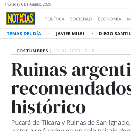
Thursday 6 De August, 2026
POLÍTICA
SOCIEDAD
ECONOMÍA
M
TEMAS DEL DÍA
JAVIER MILEI
DIEGO SANTI
COSTUMBRES |
13-01-2023 12:16
Ruinas argenti
recomendados
histórico
Pucará de Tilcara y Ruinas de San Ignacio
historia se funden en un solo paisaje dent