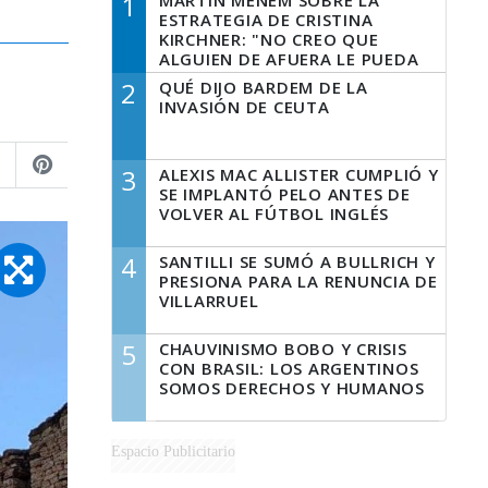
1
MARTÍN MENEM SOBRE LA
ESTRATEGIA DE CRISTINA
KIRCHNER: "NO CREO QUE
ALGUIEN DE AFUERA LE PUEDA
DECIR A LA JUSTICIA LO QUE
2
QUÉ DIJO BARDEM DE LA
TIENE QUE HACER"
INVASIÓN DE CEUTA
3
ALEXIS MAC ALLISTER CUMPLIÓ Y
SE IMPLANTÓ PELO ANTES DE
VOLVER AL FÚTBOL INGLÉS
4
SANTILLI SE SUMÓ A BULLRICH Y
PRESIONA PARA LA RENUNCIA DE
VILLARRUEL
5
CHAUVINISMO BOBO Y CRISIS
CON BRASIL: LOS ARGENTINOS
SOMOS DERECHOS Y HUMANOS
Espacio Publicitario