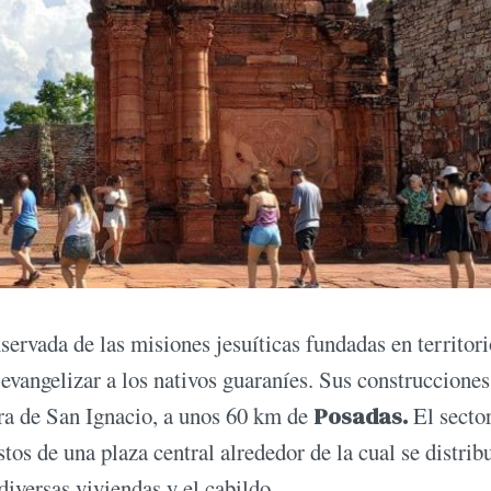
servada de las misiones jesuíticas fundadas en territori
 evangelizar a los nativos guaraníes. Sus construcciones
era de San Ignacio, a unos 60 km de
Posadas.
El secto
tos de una plaza central alrededor de la cual se distrib
diversas viviendas y el cabildo.