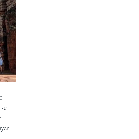
o
 se
r
uyen