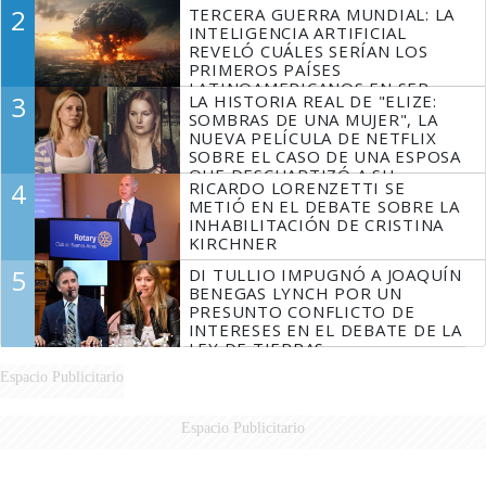
LIDERAZGO EN EL PERONISMO
2
TERCERA GUERRA MUNDIAL: LA
INTELIGENCIA ARTIFICIAL
REVELÓ CUÁLES SERÍAN LOS
PRIMEROS PAÍSES
LATINOAMERICANOS EN SER
3
LA HISTORIA REAL DE "ELIZE:
DERROTADOS
SOMBRAS DE UNA MUJER", LA
NUEVA PELÍCULA DE NETFLIX
SOBRE EL CASO DE UNA ESPOSA
QUE DESCUARTIZÓ A SU
4
RICARDO LORENZETTI SE
MARIDO
METIÓ EN EL DEBATE SOBRE LA
INHABILITACIÓN DE CRISTINA
KIRCHNER
5
DI TULLIO IMPUGNÓ A JOAQUÍN
BENEGAS LYNCH POR UN
PRESUNTO CONFLICTO DE
INTERESES EN EL DEBATE DE LA
LEY DE TIERRAS
Espacio Publicitario
Espacio Publicitario