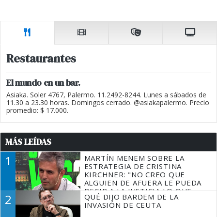
Restaurantes
El mundo en un bar.
Asiaka. Soler 4767, Palermo. 11.2492-8244. Lunes a sábados de
11.30 a 23.30 horas. Domingos cerrado. @asiakapalermo. Precio
promedio: $ 17.000.
MÁS LEÍDAS
1
MARTÍN MENEM SOBRE LA
ESTRATEGIA DE CRISTINA
KIRCHNER: "NO CREO QUE
ALGUIEN DE AFUERA LE PUEDA
DECIR A LA JUSTICIA LO QUE
2
QUÉ DIJO BARDEM DE LA
TIENE QUE HACER"
INVASIÓN DE CEUTA