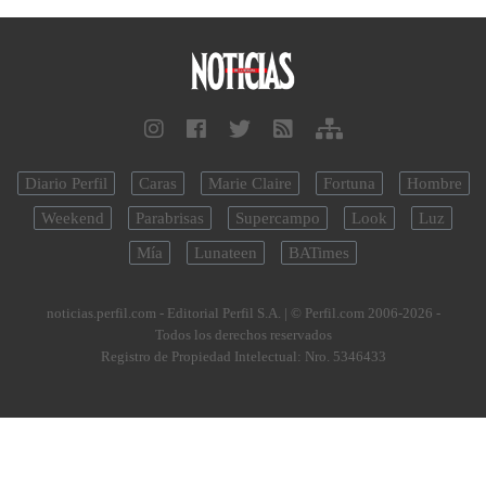
Diario Perfil
Caras
Marie Claire
Fortuna
Hombre
Weekend
Parabrisas
Supercampo
Look
Luz
Mía
Lunateen
BATimes
noticias.perfil.com - Editorial Perfil S.A.
| © Perfil.com 2006-2026 -
Todos los derechos reservados
Registro de Propiedad Intelectual: Nro. 5346433