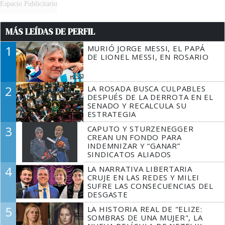
Espacio Publicitario
MÁS LEÍDAS DE PERFIL
1
MURIÓ JORGE MESSI, EL PAPÁ
DE LIONEL MESSI, EN ROSARIO
2
LA ROSADA BUSCA CULPABLES
DESPUÉS DE LA DERROTA EN EL
SENADO Y RECALCULA SU
ESTRATEGIA
3
CAPUTO Y STURZENEGGER
CREAN UN FONDO PARA
INDEMNIZAR Y “GANAR”
SINDICATOS ALIADOS
4
LA NARRATIVA LIBERTARIA
CRUJE EN LAS REDES Y MILEI
SUFRE LAS CONSECUENCIAS DEL
DESGASTE
5
LA HISTORIA REAL DE "ELIZE:
SOMBRAS DE UNA MUJER", LA