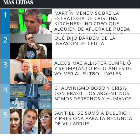
MÁS LEÍDAS
1
MARTÍN MENEM SOBRE LA
ESTRATEGIA DE CRISTINA
KIRCHNER: "NO CREO QUE
ALGUIEN DE AFUERA LE PUEDA
DECIR A LA JUSTICIA LO QUE
2
QUÉ DIJO BARDEM DE LA
TIENE QUE HACER"
INVASIÓN DE CEUTA
3
ALEXIS MAC ALLISTER CUMPLIÓ
Y SE IMPLANTÓ PELO ANTES DE
VOLVER AL FÚTBOL INGLÉS
4
CHAUVINISMO BOBO Y CRISIS
CON BRASIL: LOS ARGENTINOS
SOMOS DERECHOS Y HUMANOS
5
SANTILLI SE SUMÓ A BULLRICH
Y PRESIONA PARA LA RENUNCIA
DE VILLARRUEL