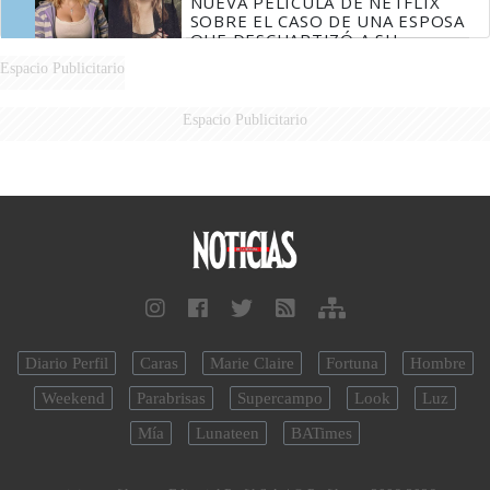
NUEVA PELÍCULA DE NETFLIX
SOBRE EL CASO DE UNA ESPOSA
QUE DESCUARTIZÓ A SU
MARIDO
Espacio Publicitario
Espacio Publicitario
Diario Perfil
Caras
Marie Claire
Fortuna
Hombre
Weekend
Parabrisas
Supercampo
Look
Luz
Mía
Lunateen
BATimes