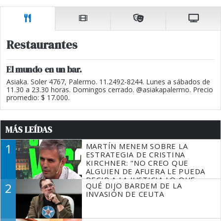
Restaurantes
El mundo en un bar.
Asiaka. Soler 4767, Palermo. 11.2492-8244. Lunes a sábados de
11.30 a 23.30 horas. Domingos cerrado. @asiakapalermo. Precio
promedio: $ 17.000.
MÁS LEÍDAS
1
MARTÍN MENEM SOBRE LA
ESTRATEGIA DE CRISTINA
KIRCHNER: "NO CREO QUE
ALGUIEN DE AFUERA LE PUEDA
DECIR A LA JUSTICIA LO QUE
2
QUÉ DIJO BARDEM DE LA
TIENE QUE HACER"
INVASIÓN DE CEUTA