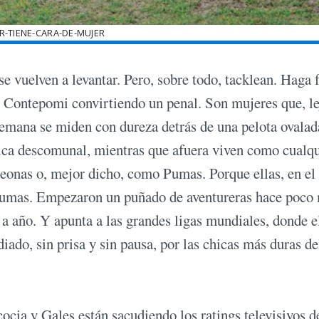
R-TIENE-CARA-DE-MUJER
e vuelven a levantar. Pero, sobre todo, tacklean. Haga f
pe Contepomi convirtiendo un penal. Son mujeres que, le
semana se miden con dureza detrás de una pelota ovalad
sica descomunal, mientras que afuera viven como cualq
eonas o, mejor dicho, como Pumas. Porque ellas, en el
 Pumas. Empezaron un puñado de aventureras hace poco
a año. Y apunta a las grandes ligas mundiales, donde e
iado, sin prisa y sin pausa, por las chicas más duras de
scocia y Gales están sacudiendo los ratings televisivos d