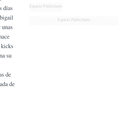
Espacio Publicitario
s días
bigail
Espacio Publicitario
y unas
 hace
 kicks
na su
as de
gada de