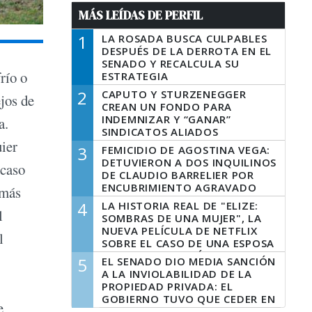
MÁS LEÍDAS DE PERFIL
1
LA ROSADA BUSCA CULPABLES
DESPUÉS DE LA DERROTA EN EL
SENADO Y RECALCULA SU
río o
ESTRATEGIA
2
CAPUTO Y STURZENEGGER
jos de
CREAN UN FONDO PARA
INDEMNIZAR Y “GANAR”
a.
SINDICATOS ALIADOS
uier
3
FEMICIDIO DE AGOSTINA VEGA:
DETUVIERON A DOS INQUILINOS
 caso
DE CLAUDIO BARRELIER POR
ENCUBRIMIENTO AGRAVADO
 más
4
LA HISTORIA REAL DE "ELIZE:
l
SOMBRAS DE UNA MUJER", LA
NUEVA PELÍCULA DE NETFLIX
l
SOBRE EL CASO DE UNA ESPOSA
QUE DESCUARTIZÓ A SU
5
EL SENADO DIO MEDIA SANCIÓN
MARIDO
A LA INVIOLABILIDAD DE LA
PROPIEDAD PRIVADA: EL
GOBIERNO TUVO QUE CEDER EN
e
LA LEY DEL MANEJO DEL FUEGO