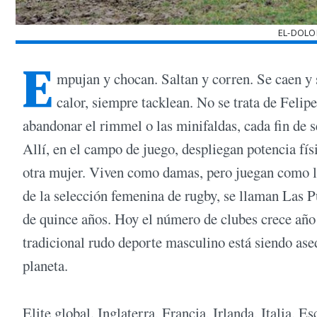
EL-DOLO
E
mpujan y chocan. Saltan y corren. Se caen y s
calor, siempre tacklean. No se trata de Feli
abandonar el rimmel o las minifaldas, cada fin de 
Allí, en el campo de juego, despliegan potencia fí
otra mujer. Viven como damas, pero juegan como l
de la selección femenina de rugby, se llaman Las
de quince años. Hoy el número de clubes crece año 
tradicional rudo deporte masculino está siendo ased
planeta.
Elite global. Inglaterra, Francia, Irlanda, Italia, E