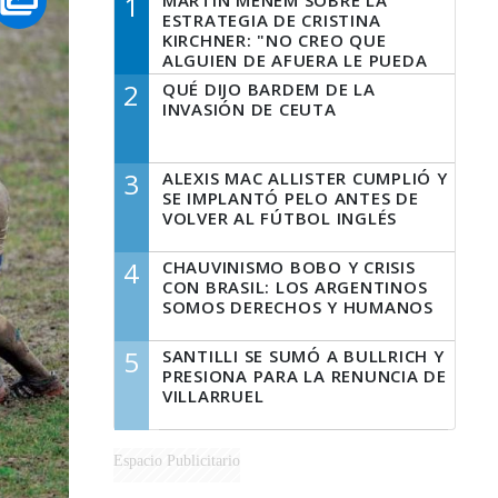
1
MARTÍN MENEM SOBRE LA
ESTRATEGIA DE CRISTINA
KIRCHNER: "NO CREO QUE
ALGUIEN DE AFUERA LE PUEDA
DECIR A LA JUSTICIA LO QUE
2
QUÉ DIJO BARDEM DE LA
TIENE QUE HACER"
INVASIÓN DE CEUTA
3
ALEXIS MAC ALLISTER CUMPLIÓ Y
SE IMPLANTÓ PELO ANTES DE
VOLVER AL FÚTBOL INGLÉS
4
CHAUVINISMO BOBO Y CRISIS
CON BRASIL: LOS ARGENTINOS
SOMOS DERECHOS Y HUMANOS
5
SANTILLI SE SUMÓ A BULLRICH Y
PRESIONA PARA LA RENUNCIA DE
VILLARRUEL
Espacio Publicitario