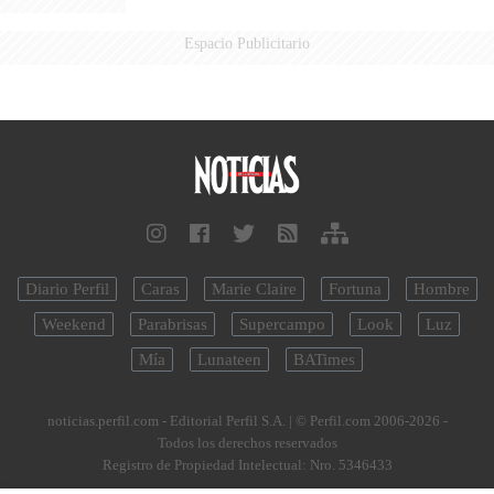
Espacio Publicitario
Diario Perfil
Caras
Marie Claire
Fortuna
Hombre
Weekend
Parabrisas
Supercampo
Look
Luz
Mía
Lunateen
BATimes
noticias.perfil.com - Editorial Perfil S.A.
| © Perfil.com 2006-2026 -
Todos los derechos reservados
Registro de Propiedad Intelectual: Nro. 5346433