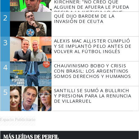
KIRCHNER: "NO CREO QUE
ALGUIEN DE AFUERA LE PUEDA
DECIR A LA JUSTICIA LO QUE
2
QUÉ DIJO BARDEM DE LA
TIENE QUE HACER"
INVASIÓN DE CEUTA
3
ALEXIS MAC ALLISTER CUMPLIÓ
Y SE IMPLANTÓ PELO ANTES DE
VOLVER AL FÚTBOL INGLÉS
4
CHAUVINISMO BOBO Y CRISIS
CON BRASIL: LOS ARGENTINOS
SOMOS DERECHOS Y HUMANOS
5
SANTILLI SE SUMÓ A BULLRICH
Y PRESIONA PARA LA RENUNCIA
DE VILLARRUEL
Espacio Publicitario
MÁS LEÍDAS DE PERFIL