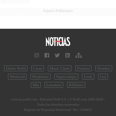
Espacio Publicitario
Diario Perfil
Caras
Marie Claire
Fortuna
Hombre
Weekend
Parabrisas
Supercampo
Look
Luz
Mía
Lunateen
BATimes
noticias.perfil.com - Editorial Perfil S.A.
| © Perfil.com 2006-2026 -
Todos los derechos reservados
Registro de Propiedad Intelectual: Nro. 5346433