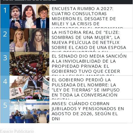
1
ENCUESTA RUMBO A 2027:
CUATRO CONSULTORAS
MIDIERON EL DESGASTE DE
MILEI Y LA CRISIS DE
LIDERAZGO EN EL PERONISMO
2
LA HISTORIA REAL DE "ELIZE:
SOMBRAS DE UNA MUJER", LA
NUEVA PELÍCULA DE NETFLIX
SOBRE EL CASO DE UNA ESPOSA
QUE DESCUARTIZÓ A SU
3
EL SENADO DIO MEDIA SANCIÓN
MARIDO
A LA INVIOLABILIDAD DE LA
PROPIEDAD PRIVADA: EL
GOBIERNO TUVO QUE CEDER
EN LA LEY DEL MANEJO DEL
4
EL GOBIERNO PERDIÓ LA
FUEGO
PULSEADA DEL NOMBRE: LA
"LEY DE TIERRAS" SE IMPUSO
EN TODA LA CONVERSACIÓN
DIGITAL
5
ANSES: CUÁNDO COBRAN
JUBILADOS Y PENSIONADOS EN
AGOSTO DE 2026, SEGÚN EL
DNI
Espacio Publicitario