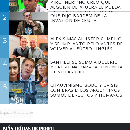
KIRCHNER: "NO CREO QUE
ALGUIEN DE AFUERA LE PUEDA
DECIR A LA JUSTICIA LO QUE
2
QUÉ DIJO BARDEM DE LA
TIENE QUE HACER"
INVASIÓN DE CEUTA
3
ALEXIS MAC ALLISTER CUMPLIÓ
Y SE IMPLANTÓ PELO ANTES DE
VOLVER AL FÚTBOL INGLÉS
4
SANTILLI SE SUMÓ A BULLRICH
Y PRESIONA PARA LA RENUNCIA
DE VILLARRUEL
5
CHAUVINISMO BOBO Y CRISIS
CON BRASIL: LOS ARGENTINOS
SOMOS DERECHOS Y HUMANOS
Espacio Publicitario
MÁS LEÍDAS DE PERFIL