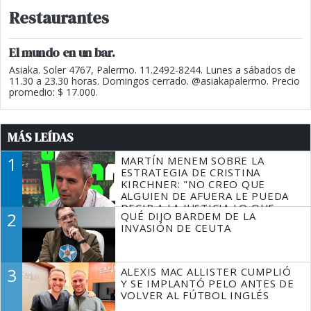
Restaurantes
El mundo en un bar.
Asiaka. Soler 4767, Palermo. 11.2492-8244. Lunes a sábados de
11.30 a 23.30 horas. Domingos cerrado. @asiakapalermo. Precio
promedio: $ 17.000.
MÁS LEÍDAS
1
MARTÍN MENEM SOBRE LA
ESTRATEGIA DE CRISTINA
KIRCHNER: "NO CREO QUE
ALGUIEN DE AFUERA LE PUEDA
DECIR A LA JUSTICIA LO QUE
2
QUÉ DIJO BARDEM DE LA
TIENE QUE HACER"
INVASIÓN DE CEUTA
3
ALEXIS MAC ALLISTER CUMPLIÓ
Y SE IMPLANTÓ PELO ANTES DE
VOLVER AL FÚTBOL INGLÉS