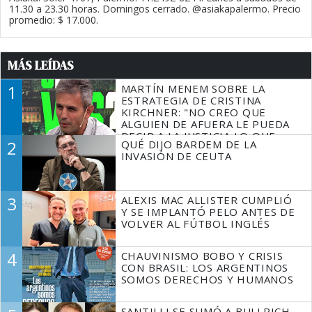
11.30 a 23.30 horas. Domingos cerrado. @asiakapalermo. Precio
promedio: $ 17.000.
MÁS LEÍDAS
1
MARTÍN MENEM SOBRE LA
ESTRATEGIA DE CRISTINA
KIRCHNER: "NO CREO QUE
ALGUIEN DE AFUERA LE PUEDA
DECIR A LA JUSTICIA LO QUE
2
QUÉ DIJO BARDEM DE LA
TIENE QUE HACER"
INVASIÓN DE CEUTA
3
ALEXIS MAC ALLISTER CUMPLIÓ
Y SE IMPLANTÓ PELO ANTES DE
VOLVER AL FÚTBOL INGLÉS
4
CHAUVINISMO BOBO Y CRISIS
CON BRASIL: LOS ARGENTINOS
SOMOS DERECHOS Y HUMANOS
SANTILLI SE SUMÓ A BULLRICH