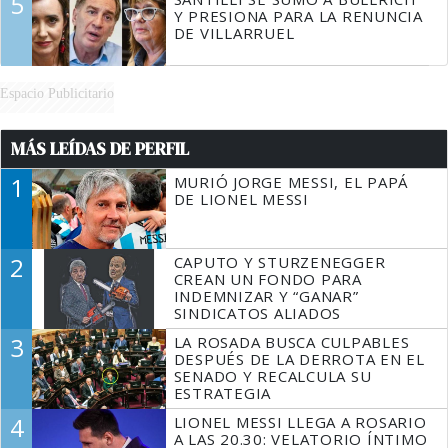
5
Y PRESIONA PARA LA RENUNCIA
DE VILLARRUEL
Espacio Publicitario
MÁS LEÍDAS DE PERFIL
1
MURIÓ JORGE MESSI, EL PAPÁ
DE LIONEL MESSI
2
CAPUTO Y STURZENEGGER
CREAN UN FONDO PARA
INDEMNIZAR Y “GANAR”
SINDICATOS ALIADOS
3
LA ROSADA BUSCA CULPABLES
DESPUÉS DE LA DERROTA EN EL
SENADO Y RECALCULA SU
ESTRATEGIA
4
LIONEL MESSI LLEGA A ROSARIO
A LAS 20.30: VELATORIO ÍNTIMO