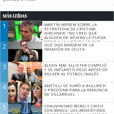
MÁS LEÍDAS
1
MARTÍN MENEM SOBRE LA
ESTRATEGIA DE CRISTINA
KIRCHNER: "NO CREO QUE
ALGUIEN DE AFUERA LE PUEDA
DECIR A LA JUSTICIA LO QUE
2
QUÉ DIJO BARDEM DE LA
TIENE QUE HACER"
INVASIÓN DE CEUTA
3
ALEXIS MAC ALLISTER CUMPLIÓ
Y SE IMPLANTÓ PELO ANTES DE
VOLVER AL FÚTBOL INGLÉS
4
SANTILLI SE SUMÓ A BULLRICH
Y PRESIONA PARA LA RENUNCIA
DE VILLARRUEL
5
CHAUVINISMO BOBO Y CRISIS
CON BRASIL: LOS ARGENTINOS