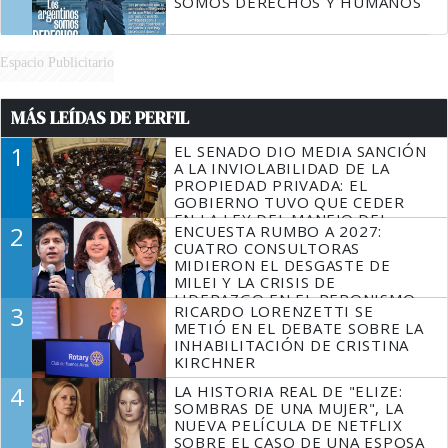
SOMOS DERECHOS Y HUMANOS
Espacio Publicitario
MÁS LEÍDAS DE PERFIL
1
EL SENADO DIO MEDIA SANCIÓN
A LA INVIOLABILIDAD DE LA
PROPIEDAD PRIVADA: EL
GOBIERNO TUVO QUE CEDER
EN LA LEY DEL MANEJO DEL
2
ENCUESTA RUMBO A 2027:
FUEGO
CUATRO CONSULTORAS
MIDIERON EL DESGASTE DE
MILEI Y LA CRISIS DE
LIDERAZGO EN EL PERONISMO
3
RICARDO LORENZETTI SE
METIÓ EN EL DEBATE SOBRE LA
INHABILITACIÓN DE CRISTINA
KIRCHNER
4
LA HISTORIA REAL DE "ELIZE:
SOMBRAS DE UNA MUJER", LA
NUEVA PELÍCULA DE NETFLIX
SOBRE EL CASO DE UNA ESPOSA