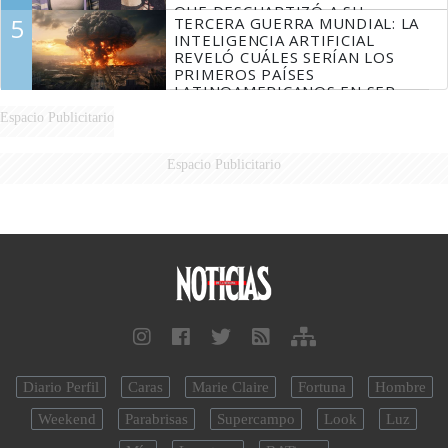
QUE DESCUARTIZÓ A SU
5
TERCERA GUERRA MUNDIAL: LA
MARIDO
INTELIGENCIA ARTIFICIAL
REVELÓ CUÁLES SERÍAN LOS
PRIMEROS PAÍSES
LATINOAMERICANOS EN SER
DERROTADOS
Espacio Publicitario
Espacio Publicitario
Diario Perfil
Caras
Marie Claire
Fortuna
Hombre
Weekend
Parabrisas
Supercampo
Look
Luz