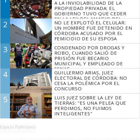
A LA INVIOLABILIDAD DE LA
PROPIEDAD PRIVADA: EL
GOBIERNO TUVO QUE CEDER
EN LA LEY DEL MANEJO DEL
2
NO LE EXPLOTÓ EL CELULAR:
FUEGO
UN HOMBRE FUE DETENIDO EN
CÓRDOBA ACUSADO POR EL
FEMICIDIO DE SU ESPOSA
3
CONDENADO POR DROGAS Y
ROBO, CUANDO SALIÓ DE
PRISIÓN FUE BECARIO
MUNICIPAL Y EMPLEADO DE
SENAF
4
GUILLERMO ARIAS, JUEZ
ELECTORAL DE CÓRDOBA: NO
CESA LA POLÉMICA POR EL
CONCURSO
5
LUIS JUEZ SOBRE LA LEY DE
TIERRAS: "ES UNA PELEA QUE
PERDIMOS, NO FUIMOS
INTELIGENTES"
Espacio Publicitario