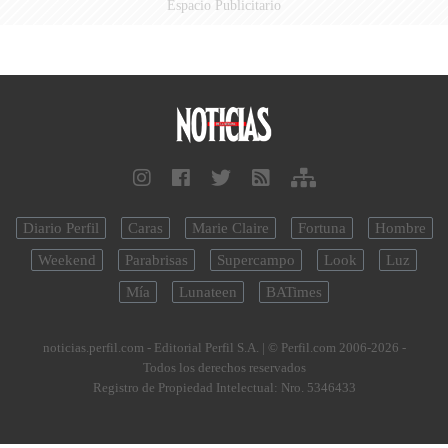
Espacio Publicitario
Diario Perfil
Caras
Marie Claire
Fortuna
Hombre
Weekend
Parabrisas
Supercampo
Look
Luz
Mía
Lunateen
BATimes
noticias.perfil.com - Editorial Perfil S.A.
| © Perfil.com 2006-2026 -
Todos los derechos reservados
Registro de Propiedad Intelectual: Nro. 5346433