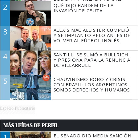
DECIR A LA JUSTICIA LO QUE
2
QUÉ DIJO BARDEM DE LA
TIENE QUE HACER"
INVASIÓN DE CEUTA
3
ALEXIS MAC ALLISTER CUMPLIÓ
Y SE IMPLANTÓ PELO ANTES DE
VOLVER AL FÚTBOL INGLÉS
4
SANTILLI SE SUMÓ A BULLRICH
Y PRESIONA PARA LA RENUNCIA
DE VILLARRUEL
5
CHAUVINISMO BOBO Y CRISIS
CON BRASIL: LOS ARGENTINOS
SOMOS DERECHOS Y HUMANOS
Espacio Publicitario
MÁS LEÍDAS DE PERFIL
1
EL SENADO DIO MEDIA SANCIÓN