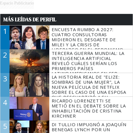
Espacio Publicitario
MÁS LEÍDAS DE PERFIL
1
ENCUESTA RUMBO A 2027:
CUATRO CONSULTORAS
MIDIERON EL DESGASTE DE
MILEI Y LA CRISIS DE
LIDERAZGO EN EL PERONISMO
2
TERCERA GUERRA MUNDIAL: LA
INTELIGENCIA ARTIFICIAL
REVELÓ CUÁLES SERÍAN LOS
PRIMEROS PAÍSES
LATINOAMERICANOS EN SER
3
LA HISTORIA REAL DE "ELIZE:
DERROTADOS
SOMBRAS DE UNA MUJER", LA
NUEVA PELÍCULA DE NETFLIX
SOBRE EL CASO DE UNA ESPOSA
QUE DESCUARTIZÓ A SU
4
RICARDO LORENZETTI SE
MARIDO
METIÓ EN EL DEBATE SOBRE LA
INHABILITACIÓN DE CRISTINA
KIRCHNER
5
DI TULLIO IMPUGNÓ A JOAQUÍN
BENEGAS LYNCH POR UN