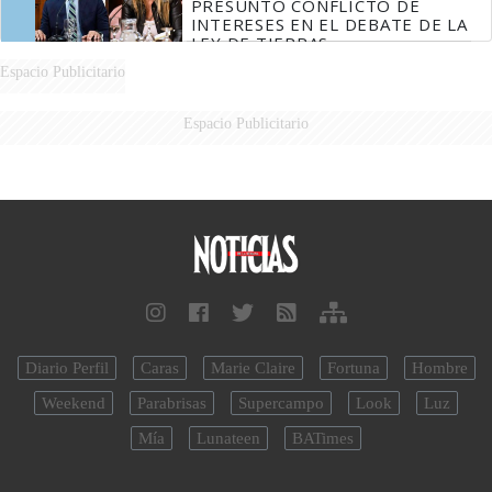
PRESUNTO CONFLICTO DE
INTERESES EN EL DEBATE DE LA
LEY DE TIERRAS
Espacio Publicitario
Espacio Publicitario
Diario Perfil
Caras
Marie Claire
Fortuna
Hombre
Weekend
Parabrisas
Supercampo
Look
Luz
Mía
Lunateen
BATimes