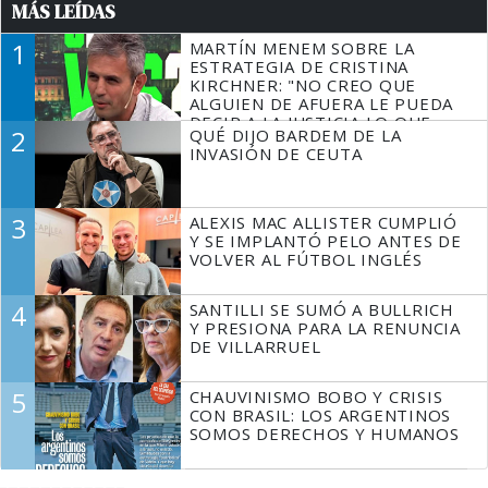
MÁS LEÍDAS
1
MARTÍN MENEM SOBRE LA
ESTRATEGIA DE CRISTINA
KIRCHNER: "NO CREO QUE
ALGUIEN DE AFUERA LE PUEDA
DECIR A LA JUSTICIA LO QUE
2
QUÉ DIJO BARDEM DE LA
TIENE QUE HACER"
INVASIÓN DE CEUTA
3
ALEXIS MAC ALLISTER CUMPLIÓ
Y SE IMPLANTÓ PELO ANTES DE
VOLVER AL FÚTBOL INGLÉS
4
SANTILLI SE SUMÓ A BULLRICH
Y PRESIONA PARA LA RENUNCIA
DE VILLARRUEL
5
CHAUVINISMO BOBO Y CRISIS
CON BRASIL: LOS ARGENTINOS
SOMOS DERECHOS Y HUMANOS