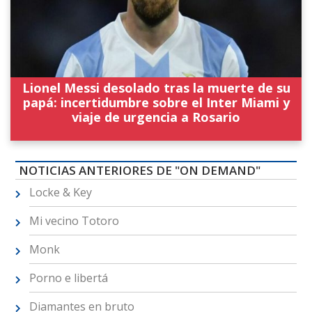
Lionel Messi desolado tras la muerte de su
papá: incertidumbre sobre el Inter Miami y
viaje de urgencia a Rosario
NOTICIAS ANTERIORES DE "ON DEMAND"
Locke & Key
Mi vecino Totoro
Monk
Porno e libertá
Diamantes en bruto