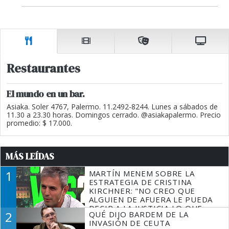
Restaurantes
El mundo en un bar.
Asiaka. Soler 4767, Palermo. 11.2492-8244. Lunes a sábados de
11.30 a 23.30 horas. Domingos cerrado. @asiakapalermo. Precio
promedio: $ 17.000.
MÁS LEÍDAS
1
MARTÍN MENEM SOBRE LA
ESTRATEGIA DE CRISTINA
KIRCHNER: "NO CREO QUE
ALGUIEN DE AFUERA LE PUEDA
DECIR A LA JUSTICIA LO QUE
2
QUÉ DIJO BARDEM DE LA
TIENE QUE HACER"
INVASIÓN DE CEUTA