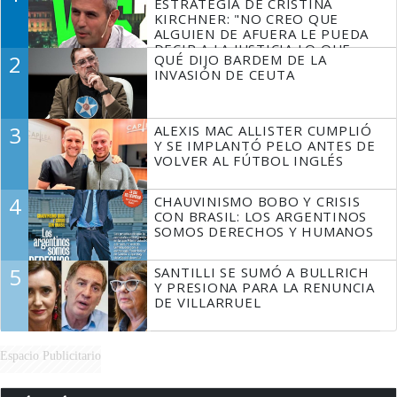
ESTRATEGIA DE CRISTINA
KIRCHNER: "NO CREO QUE
ALGUIEN DE AFUERA LE PUEDA
DECIR A LA JUSTICIA LO QUE
2
QUÉ DIJO BARDEM DE LA
TIENE QUE HACER"
INVASIÓN DE CEUTA
3
ALEXIS MAC ALLISTER CUMPLIÓ
Y SE IMPLANTÓ PELO ANTES DE
VOLVER AL FÚTBOL INGLÉS
4
CHAUVINISMO BOBO Y CRISIS
CON BRASIL: LOS ARGENTINOS
SOMOS DERECHOS Y HUMANOS
5
SANTILLI SE SUMÓ A BULLRICH
Y PRESIONA PARA LA RENUNCIA
DE VILLARRUEL
Espacio Publicitario