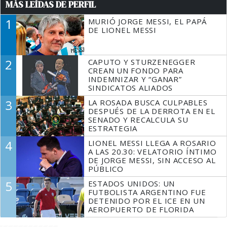
MÁS LEÍDAS DE PERFIL
1
MURIÓ JORGE MESSI, EL PAPÁ
DE LIONEL MESSI
2
CAPUTO Y STURZENEGGER
CREAN UN FONDO PARA
INDEMNIZAR Y “GANAR”
SINDICATOS ALIADOS
3
LA ROSADA BUSCA CULPABLES
DESPUÉS DE LA DERROTA EN EL
SENADO Y RECALCULA SU
ESTRATEGIA
4
LIONEL MESSI LLEGA A ROSARIO
A LAS 20.30: VELATORIO ÍNTIMO
DE JORGE MESSI, SIN ACCESO AL
PÚBLICO
5
ESTADOS UNIDOS: UN
FUTBOLISTA ARGENTINO FUE
DETENIDO POR EL ICE EN UN
AEROPUERTO DE FLORIDA