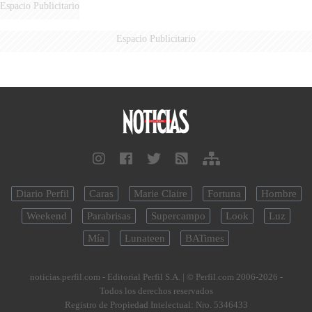
Espacio Publicitario
Espacio Publicitario
Diario Perfil
Caras
Marie Claire
Fortuna
Hombre
Weekend
Parabrisas
Supercampo
Look
Luz
Mía
Lunateen
BATimes
noticias.perfil.com - Editorial Perfil S.A.
| © Perfil.com 2006-2026 -
Todos los derechos reservados
Registro de Propiedad Intelectual: Nro. 5346433