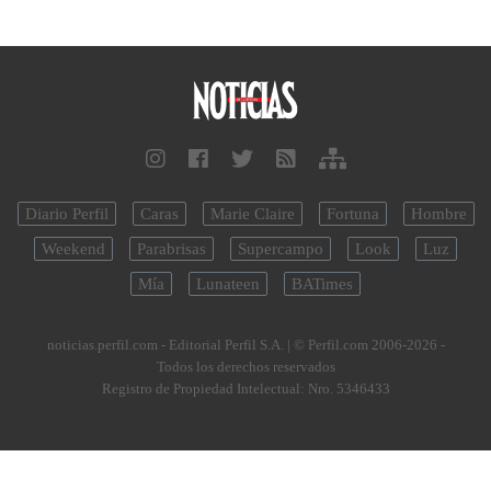
Diario Perfil
Caras
Marie Claire
Fortuna
Hombre
Weekend
Parabrisas
Supercampo
Look
Luz
Mía
Lunateen
BATimes
noticias.perfil.com - Editorial Perfil S.A.
| © Perfil.com 2006-2026 -
Todos los derechos reservados
Registro de Propiedad Intelectual: Nro. 5346433