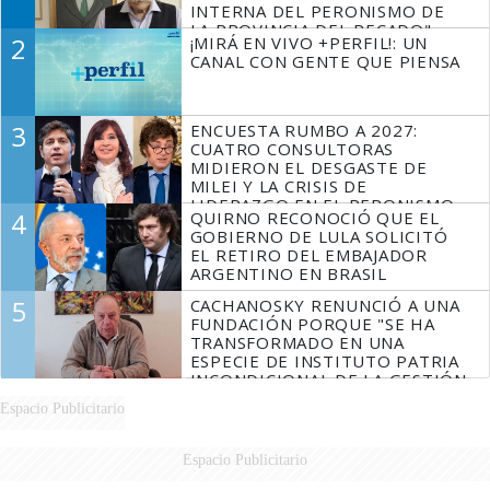
INTERNA DEL PERONISMO DE
LA PROVINCIA DEL PECADO"
2
¡MIRÁ EN VIVO +PERFIL!: UN
CANAL CON GENTE QUE PIENSA
3
ENCUESTA RUMBO A 2027:
CUATRO CONSULTORAS
MIDIERON EL DESGASTE DE
MILEI Y LA CRISIS DE
LIDERAZGO EN EL PERONISMO
4
QUIRNO RECONOCIÓ QUE EL
GOBIERNO DE LULA SOLICITÓ
EL RETIRO DEL EMBAJADOR
ARGENTINO EN BRASIL
5
CACHANOSKY RENUNCIÓ A UNA
FUNDACIÓN PORQUE "SE HA
TRANSFORMADO EN UNA
ESPECIE DE INSTITUTO PATRIA
INCONDICIONAL DE LA GESTIÓN
DE MILEI"
Espacio Publicitario
Espacio Publicitario