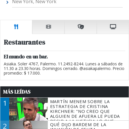
New York, New York
Restaurantes
El mundo en un bar.
Asiaka. Soler 4767, Palermo. 11.2492-8244. Lunes a sábados de
11.30 a 23.30 horas. Domingos cerrado. @asiakapalermo. Precio
promedio: $ 17.000.
MÁS LEÍDAS
1
MARTÍN MENEM SOBRE LA
ESTRATEGIA DE CRISTINA
KIRCHNER: "NO CREO QUE
ALGUIEN DE AFUERA LE PUEDA
DECIR A LA JUSTICIA LO QUE
2
QUÉ DIJO BARDEM DE LA
TIENE QUE HACER"