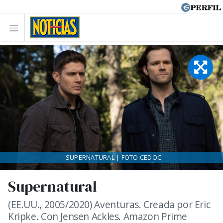
SUPERNATURAL | FOTO:CEDOC
Supernatural
(EE.UU., 2005/2020) Aventuras. Creada por Eric
Kripke. Con Jensen Ackles. Amazon Prime