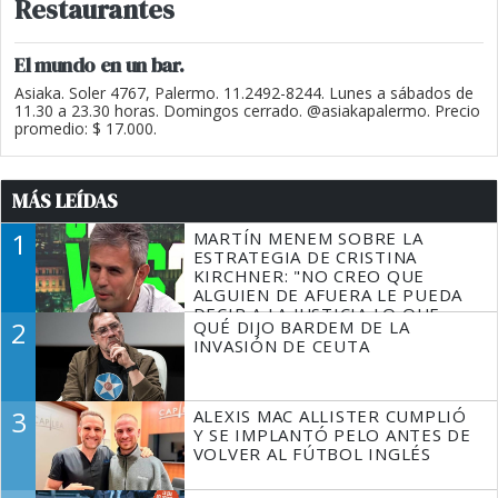
Restaurantes
El mundo en un bar.
Asiaka. Soler 4767, Palermo. 11.2492-8244. Lunes a sábados de
11.30 a 23.30 horas. Domingos cerrado. @asiakapalermo. Precio
promedio: $ 17.000.
MÁS LEÍDAS
1
MARTÍN MENEM SOBRE LA
ESTRATEGIA DE CRISTINA
KIRCHNER: "NO CREO QUE
ALGUIEN DE AFUERA LE PUEDA
DECIR A LA JUSTICIA LO QUE
2
QUÉ DIJO BARDEM DE LA
TIENE QUE HACER"
INVASIÓN DE CEUTA
3
ALEXIS MAC ALLISTER CUMPLIÓ
Y SE IMPLANTÓ PELO ANTES DE
VOLVER AL FÚTBOL INGLÉS