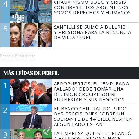
4
CHAUVINISMO BOBO Y CRISIS
CON BRASIL: LOS ARGENTINOS
SOMOS DERECHOS Y HUMANOS
5
SANTILLI SE SUMÓ A BULLRICH
Y PRESIONA PARA LA RENUNCIA
DE VILLARRUEL
Espacio Publicitario
MÁS LEÍDAS DE PERFIL
1
AEROPUERTOS: EL "EMPLEADO
FALLADO" DEBE TOMAR UNA
DECISIÓN CRUCIAL SOBRE
EURNEKIAN Y SUS NEGOCIOS
2
EL BANCO CENTRAL NO PUDO
DAR PRECISIONES SOBRE UN
SOBRANTE DE $4 BILLONES: "EN
ALGÚN LADO ESTÁN"
3
LA EMPRESA QUE SE LE PLANTÓ
A ESTADOS UNIDOS Y HACE