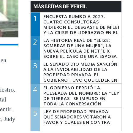
MÁS LEÍDAS DE PERFIL
1
ENCUESTA RUMBO A 2027:
CUATRO CONSULTORAS
MIDIERON EL DESGASTE DE MILEI
Y LA CRISIS DE LIDERAZGO EN EL
PERONISMO
2
LA HISTORIA REAL DE "ELIZE:
SOMBRAS DE UNA MUJER", LA
NUEVA PELÍCULA DE NETFLIX
SOBRE EL CASO DE UNA ESPOSA
 en
QUE DESCUARTIZÓ A SU
3
EL SENADO DIO MEDIA SANCIÓN
MARIDO
A LA INVIOLABILIDAD DE LA
PROPIEDAD PRIVADA: EL
GOBIERNO TUVO QUE CEDER EN
LA LEY DEL MANEJO DEL FUEGO
4
EL GOBIERNO PERDIÓ LA
iestro.
PULSEADA DEL NOMBRE: LA "LEY
tal
DE TIERRAS" SE IMPUSO EN
TODA LA CONVERSACIÓN
entir.
DIGITAL
5
LEY DE PROPIEDAD PRIVADA:
QUÉ SENADORES VOTARON A
, Judy
FAVOR Y CUÁLES EN CONTRA