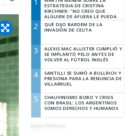
1
MARTÍN MENEM SOBRE LA
ESTRATEGIA DE CRISTINA
KIRCHNER: "NO CREO QUE
ALGUIEN DE AFUERA LE PUEDA
DECIR A LA JUSTICIA LO QUE
2
QUÉ DIJO BARDEM DE LA
TIENE QUE HACER"
INVASIÓN DE CEUTA
3
ALEXIS MAC ALLISTER CUMPLIÓ Y
SE IMPLANTÓ PELO ANTES DE
VOLVER AL FÚTBOL INGLÉS
4
SANTILLI SE SUMÓ A BULLRICH Y
PRESIONA PARA LA RENUNCIA DE
VILLARRUEL
5
CHAUVINISMO BOBO Y CRISIS
CON BRASIL: LOS ARGENTINOS
SOMOS DERECHOS Y HUMANOS
Espacio Publicitario