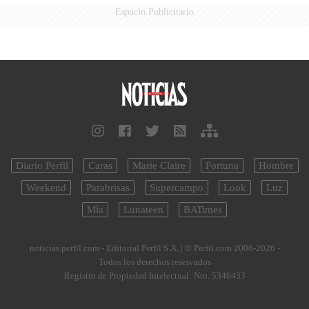
Espacio Publicitario
Diario Perfil
Caras
Marie Claire
Fortuna
Hombre
Weekend
Parabrisas
Supercampo
Look
Luz
Mía
Lunateen
BATimes
noticias.perfil.com - Editorial Perfil S.A.
| © Perfil.com 2006-2026 -
Todos los derechos reservados
Registro de Propiedad Intelectual: Nro. 5346433