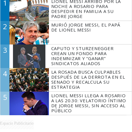
1
LIONEL MESSI ARRIBÓ POR LA
NOCHE A ROSARIO PARA
DESPEDIR EN FAMILIA A SU
PADRE JORGE
2
MURIÓ JORGE MESSI, EL PAPÁ
DE LIONEL MESSI
3
CAPUTO Y STURZENEGGER
CREAN UN FONDO PARA
INDEMNIZAR Y “GANAR”
SINDICATOS ALIADOS
4
LA ROSADA BUSCA CULPABLES
DESPUÉS DE LA DERROTA EN EL
SENADO Y RECALCULA SU
ESTRATEGIA
5
LIONEL MESSI LLEGA A ROSARIO
A LAS 20.30: VELATORIO ÍNTIMO
DE JORGE MESSI, SIN ACCESO AL
PÚBLICO
Espacio Publicitario