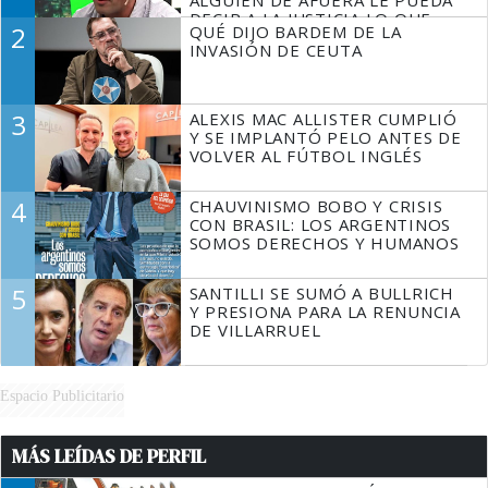
DECIR A LA JUSTICIA LO QUE
2
QUÉ DIJO BARDEM DE LA
TIENE QUE HACER"
INVASIÓN DE CEUTA
3
ALEXIS MAC ALLISTER CUMPLIÓ
Y SE IMPLANTÓ PELO ANTES DE
VOLVER AL FÚTBOL INGLÉS
4
CHAUVINISMO BOBO Y CRISIS
CON BRASIL: LOS ARGENTINOS
SOMOS DERECHOS Y HUMANOS
5
SANTILLI SE SUMÓ A BULLRICH
Y PRESIONA PARA LA RENUNCIA
DE VILLARRUEL
Espacio Publicitario
MÁS LEÍDAS DE PERFIL