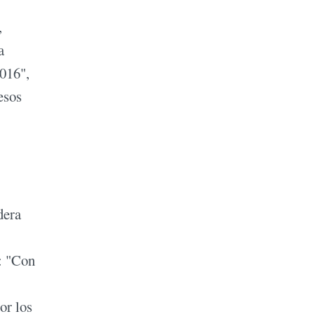
,
a
2016",
esos
dera
a: "Con
or los