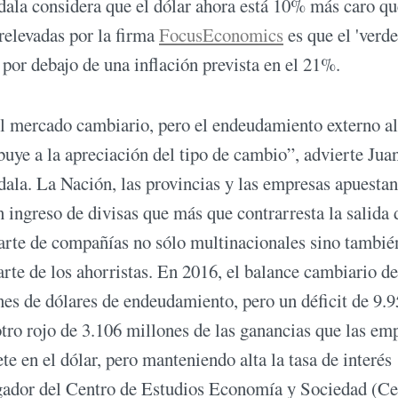
ala considera que el dólar ahora está 10% más caro qu
relevadas por la firma
FocusEconomics
es que el 'verde
por debajo de una inflación prevista en el 21%.
el mercado cambiario, pero el endeudamiento externo a
ribuye a la apreciación del tipo de cambio”, advierte Jua
ala. La Nación, las provincias y las empresas apuestan
n ingreso de divisas que más que contrarresta la salida 
 parte de compañías no sólo multinacionales sino tambié
rte de los ahorristas. En 2016, el balance cambiario de
es de dólares de endeudamiento, pero un déficit de 9.
tro rojo de 3.106 millones de las ganancias que las em
e en el dólar, pero manteniendo alta la tasa de interés
tigador del Centro de Estudios Economía y Sociedad (Ce