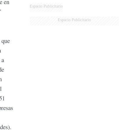
e en
Espacio Publicitario
'
Espacio Publicitario
l que
n
 a
de
n
l
951
presas
des).