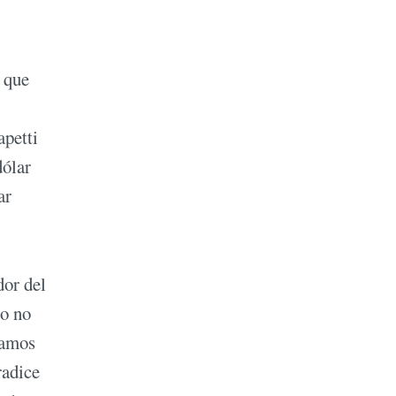
l que
apetti
dólar
ar
dor del
zo no
tamos
radice