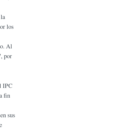
 la
or los
o. Al
, por
el IPC
a fin
cen sus
e