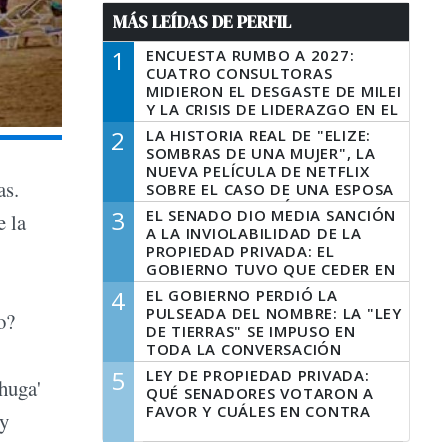
MÁS LEÍDAS DE PERFIL
1
ENCUESTA RUMBO A 2027:
CUATRO CONSULTORAS
MIDIERON EL DESGASTE DE MILEI
Y LA CRISIS DE LIDERAZGO EN EL
PERONISMO
2
LA HISTORIA REAL DE "ELIZE:
SOMBRAS DE UNA MUJER", LA
NUEVA PELÍCULA DE NETFLIX
as.
SOBRE EL CASO DE UNA ESPOSA
QUE DESCUARTIZÓ A SU
3
EL SENADO DIO MEDIA SANCIÓN
e la
MARIDO
A LA INVIOLABILIDAD DE LA
PROPIEDAD PRIVADA: EL
GOBIERNO TUVO QUE CEDER EN
LA LEY DEL MANEJO DEL FUEGO
4
EL GOBIERNO PERDIÓ LA
PULSEADA DEL NOMBRE: LA "LEY
o?
DE TIERRAS" SE IMPUSO EN
TODA LA CONVERSACIÓN
DIGITAL
5
LEY DE PROPIEDAD PRIVADA:
huga'
QUÉ SENADORES VOTARON A
FAVOR Y CUÁLES EN CONTRA
 y