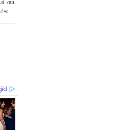
sí van
edes.