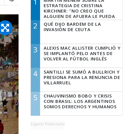
1
MARTÍN MENEM SOBRE LA
ESTRATEGIA DE CRISTINA
KIRCHNER: "NO CREO QUE
ALGUIEN DE AFUERA LE PUEDA
DECIR A LA JUSTICIA LO QUE
2
QUÉ DIJO BARDEM DE LA
TIENE QUE HACER"
INVASIÓN DE CEUTA
3
ALEXIS MAC ALLISTER CUMPLIÓ Y
SE IMPLANTÓ PELO ANTES DE
VOLVER AL FÚTBOL INGLÉS
4
SANTILLI SE SUMÓ A BULLRICH Y
PRESIONA PARA LA RENUNCIA DE
VILLARRUEL
5
CHAUVINISMO BOBO Y CRISIS
CON BRASIL: LOS ARGENTINOS
SOMOS DERECHOS Y HUMANOS
Espacio Publicitario