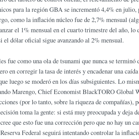
cos para la región GBA se incrementó 4,4% en julio, 
rgo, como la inflación núcleo fue de 2,7% mensual (al
anzar el 1% mensual en el cuarto trimestre del año, lo 
 si el dólar oficial sigue avanzando al 2% mensual.
ales fue como una ola de tsunami que nunca se terminó 
ro en corregir la tasa de interés y encadenar una caída
 que luego se moderó en los días subsiguientes. Lo mis
Fernando Marengo, Chief Economist BlackTORO Global 
ciones (por lo tanto, sobre la riqueza de compañías), p
cisión toma la gente: si está muy preocupada y deja d
e cree que esto fue una corrección pero que no hay un c
 Reserva Federal seguirá intentando controlar la inflac