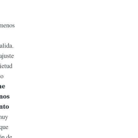
 menos
alida.
ajuste
ietud
lo
ne
enos
ento
 muy
 que
ón de