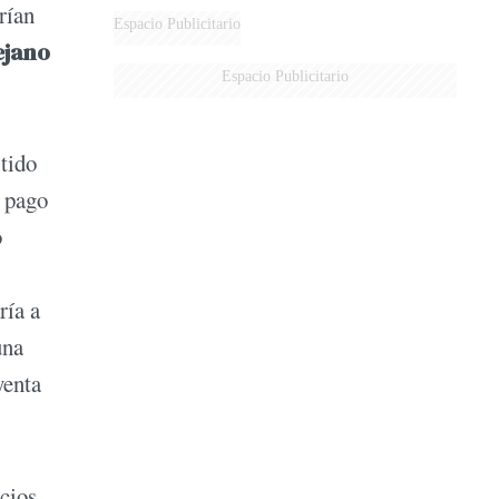
rían
Espacio Publicitario
ejano
Espacio Publicitario
rtido
o pago
o
ría a
una
yenta
ecios