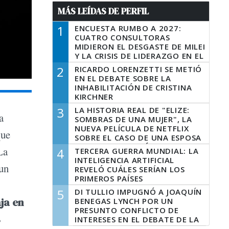
MÁS LEÍDAS DE PERFIL
1
ENCUESTA RUMBO A 2027:
CUATRO CONSULTORAS
MIDIERON EL DESGASTE DE MILEI
Y LA CRISIS DE LIDERAZGO EN EL
PERONISMO
2
RICARDO LORENZETTI SE METIÓ
EN EL DEBATE SOBRE LA
INHABILITACIÓN DE CRISTINA
KIRCHNER
3
LA HISTORIA REAL DE "ELIZE:
a
SOMBRAS DE UNA MUJER", LA
NUEVA PELÍCULA DE NETFLIX
que
SOBRE EL CASO DE UNA ESPOSA
QUE DESCUARTIZÓ A SU
La
4
TERCERA GUERRA MUNDIAL: LA
MARIDO
INTELIGENCIA ARTIFICIAL
 un
REVELÓ CUÁLES SERÍAN LOS
PRIMEROS PAÍSES
LATINOAMERICANOS EN SER
5
DI TULLIO IMPUGNÓ A JOAQUÍN
DERROTADOS
ja en
BENEGAS LYNCH POR UN
PRESUNTO CONFLICTO DE
s
INTERESES EN EL DEBATE DE LA
LEY DE TIERRAS