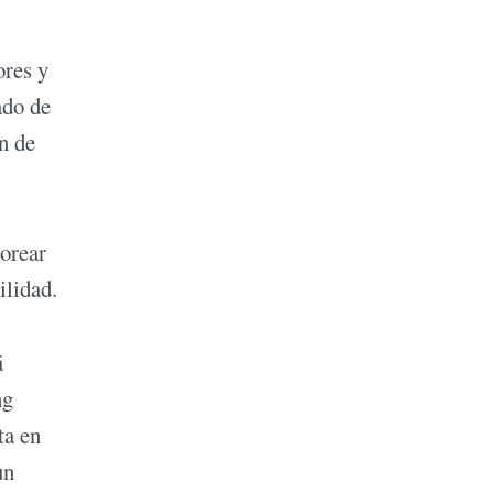
ores y
ado de
n de
torear
ilidad.
á
ng
ta en
un