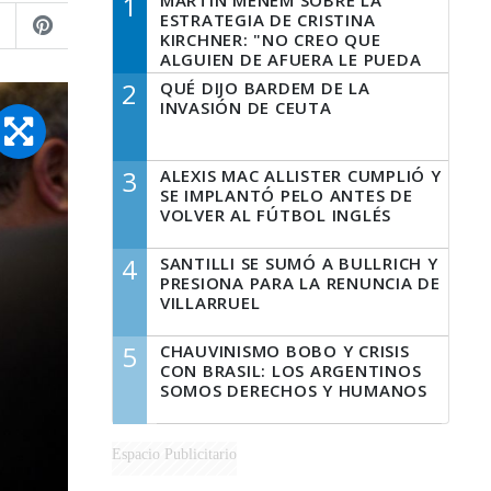
1
MARTÍN MENEM SOBRE LA
ESTRATEGIA DE CRISTINA
KIRCHNER: "NO CREO QUE
ALGUIEN DE AFUERA LE PUEDA
DECIR A LA JUSTICIA LO QUE
2
QUÉ DIJO BARDEM DE LA
TIENE QUE HACER"
INVASIÓN DE CEUTA
3
ALEXIS MAC ALLISTER CUMPLIÓ Y
SE IMPLANTÓ PELO ANTES DE
VOLVER AL FÚTBOL INGLÉS
4
SANTILLI SE SUMÓ A BULLRICH Y
PRESIONA PARA LA RENUNCIA DE
VILLARRUEL
5
CHAUVINISMO BOBO Y CRISIS
CON BRASIL: LOS ARGENTINOS
SOMOS DERECHOS Y HUMANOS
Espacio Publicitario