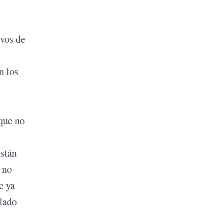
ivos de
n los
que no
están
 no
e ya
slado