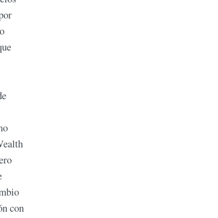
por
go
que
de
mo
Wealth
ero
e
ambio
ión con