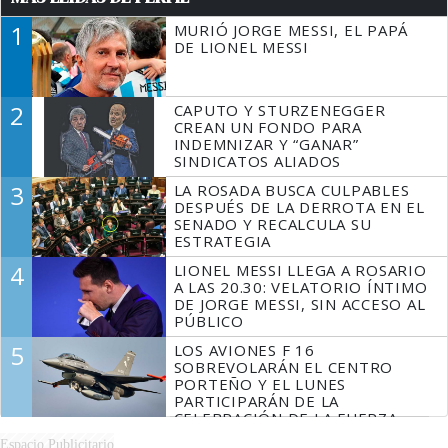
1
MURIÓ JORGE MESSI, EL PAPÁ
DE LIONEL MESSI
2
CAPUTO Y STURZENEGGER
CREAN UN FONDO PARA
INDEMNIZAR Y “GANAR”
SINDICATOS ALIADOS
3
LA ROSADA BUSCA CULPABLES
DESPUÉS DE LA DERROTA EN EL
SENADO Y RECALCULA SU
ESTRATEGIA
4
LIONEL MESSI LLEGA A ROSARIO
A LAS 20.30: VELATORIO ÍNTIMO
DE JORGE MESSI, SIN ACCESO AL
PÚBLICO
5
LOS AVIONES F 16
SOBREVOLARÁN EL CENTRO
PORTEÑO Y EL LUNES
PARTICIPARÁN DE LA
CELEBRACIÓN DE LA FUERZA
AÉREA
Espacio Publicitario