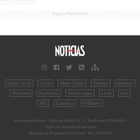
Espacio Publicitario
Diario Perfil
Caras
Marie Claire
Fortuna
Hombre
Weekend
Parabrisas
Supercampo
Look
Luz
Mía
Lunateen
BATimes
noticias.perfil.com - Editorial Perfil S.A.
| © Perfil.com 2006-2026 -
Todos los derechos reservados
Registro de Propiedad Intelectual: Nro. 5346433