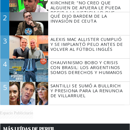
KIRCHNER: "NO CREO QUE
ALGUIEN DE AFUERA LE PUEDA
DECIR A LA JUSTICIA LO QUE
2
QUÉ DIJO BARDEM DE LA
TIENE QUE HACER"
INVASIÓN DE CEUTA
3
ALEXIS MAC ALLISTER CUMPLIÓ
Y SE IMPLANTÓ PELO ANTES DE
VOLVER AL FÚTBOL INGLÉS
4
CHAUVINISMO BOBO Y CRISIS
CON BRASIL: LOS ARGENTINOS
SOMOS DERECHOS Y HUMANOS
5
SANTILLI SE SUMÓ A BULLRICH
Y PRESIONA PARA LA RENUNCIA
DE VILLARRUEL
Espacio Publicitario
MÁS LEÍDAS DE PERFIL