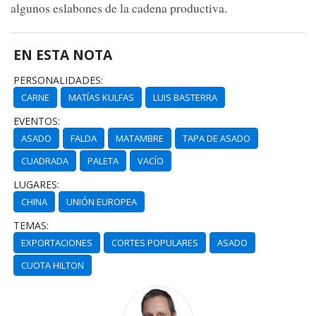
algunos eslabones de la cadena productiva.
EN ESTA NOTA
PERSONALIDADES:
CARNE
MATÍAS KULFAS
LUIS BASTERRA
EVENTOS:
ASADO
FALDA
MATAMBRE
TAPA DE ASADO
CUADRADA
PALETA
VACÍO
LUGARES:
CHINA
UNIÓN EUROPEA
TEMAS:
EXPORTACIONES
CORTES POPULARES
ASADO
CUOTA HILTON