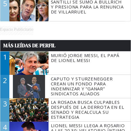
5
SANTILLI SE SUMÓ A BULLRICH
Y PRESIONA PARA LA RENUNCIA
DE VILLARRUEL
Espacio Publicitario
MÁS LEÍDAS DE PERFIL
1
MURIÓ JORGE MESSI, EL PAPÁ
DE LIONEL MESSI
2
CAPUTO Y STURZENEGGER
CREAN UN FONDO PARA
INDEMNIZAR Y “GANAR”
SINDICATOS ALIADOS
3
LA ROSADA BUSCA CULPABLES
DESPUÉS DE LA DERROTA EN EL
SENADO Y RECALCULA SU
ESTRATEGIA
4
LIONEL MESSI LLEGA A ROSARIO
A LAS 20.30: VELATORIO ÍNTIMO