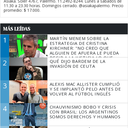
Asiaka. Soler 4767, Palermo. 11.2492-8244. Lunes a sábados de
11.30 a 23.30 horas. Domingos cerrado. @asiakapalermo. Precio
promedio: $ 17.000.
MÁS LEÍDAS
1
MARTÍN MENEM SOBRE LA
ESTRATEGIA DE CRISTINA
KIRCHNER: "NO CREO QUE
ALGUIEN DE AFUERA LE PUEDA
DECIR A LA JUSTICIA LO QUE
2
QUÉ DIJO BARDEM DE LA
TIENE QUE HACER"
INVASIÓN DE CEUTA
3
ALEXIS MAC ALLISTER CUMPLIÓ
Y SE IMPLANTÓ PELO ANTES DE
VOLVER AL FÚTBOL INGLÉS
4
CHAUVINISMO BOBO Y CRISIS
CON BRASIL: LOS ARGENTINOS
SOMOS DERECHOS Y HUMANOS