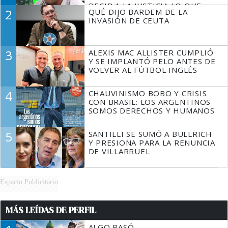
DECIR A LA JUSTICIA LO QUE
2
QUÉ DIJO BARDEM DE LA
TIENE QUE HACER"
INVASIÓN DE CEUTA
3
ALEXIS MAC ALLISTER CUMPLIÓ
Y SE IMPLANTÓ PELO ANTES DE
VOLVER AL FÚTBOL INGLÉS
4
CHAUVINISMO BOBO Y CRISIS
CON BRASIL: LOS ARGENTINOS
SOMOS DERECHOS Y HUMANOS
5
SANTILLI SE SUMÓ A BULLRICH
Y PRESIONA PARA LA RENUNCIA
DE VILLARRUEL
Espacio Publicitario
MÁS LEÍDAS DE PERFIL
ALGO PASÓ