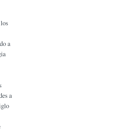
 los
do a
gia
s
des a
iglo
e