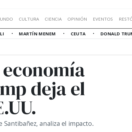
UNDO
CULTURA
CIENCIA
OPINIÓN
EVENTOS
REST
LLI
MARTÍN MENEM
CEUTA
DONALD TRU
a economía
mp deja el
E.UU.
de Santibañez, analiza el impacto.