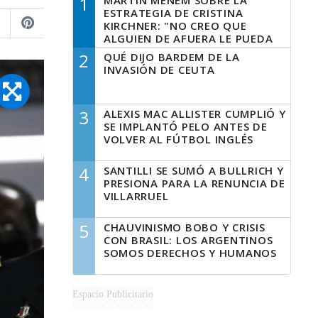
1
MARTÍN MENEM SOBRE LA
ESTRATEGIA DE CRISTINA
KIRCHNER: "NO CREO QUE
ALGUIEN DE AFUERA LE PUEDA
DECIR A LA JUSTICIA LO QUE
2
QUÉ DIJO BARDEM DE LA
TIENE QUE HACER"
INVASIÓN DE CEUTA
3
ALEXIS MAC ALLISTER CUMPLIÓ Y
SE IMPLANTÓ PELO ANTES DE
VOLVER AL FÚTBOL INGLÉS
4
SANTILLI SE SUMÓ A BULLRICH Y
PRESIONA PARA LA RENUNCIA DE
VILLARRUEL
5
CHAUVINISMO BOBO Y CRISIS
CON BRASIL: LOS ARGENTINOS
SOMOS DERECHOS Y HUMANOS
Espacio Publicitario