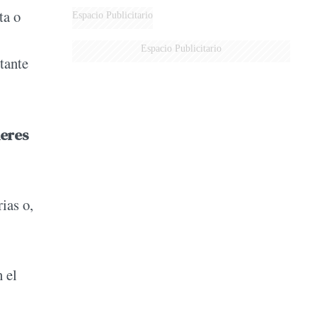
ta o
Espacio Publicitario
Espacio Publicitario
tante
deres
ias o,
 el