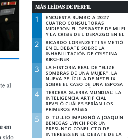
MÁS LEÍDAS DE PERFIL
1
ENCUESTA RUMBO A 2027:
CUATRO CONSULTORAS
MIDIERON EL DESGASTE DE MILEI
Y LA CRISIS DE LIDERAZGO EN EL
PERONISMO
2
RICARDO LORENZETTI SE METIÓ
EN EL DEBATE SOBRE LA
INHABILITACIÓN DE CRISTINA
KIRCHNER
3
LA HISTORIA REAL DE "ELIZE:
SOMBRAS DE UNA MUJER", LA
NUEVA PELÍCULA DE NETFLIX
te al
SOBRE EL CASO DE UNA ESPOSA
QUE DESCUARTIZÓ A SU
4
TERCERA GUERRA MUNDIAL: LA
MARIDO
INTELIGENCIA ARTIFICIAL
REVELÓ CUÁLES SERÍAN LOS
PRIMEROS PAÍSES
LATINOAMERICANOS EN SER
5
DI TULLIO IMPUGNÓ A JOAQUÍN
DERROTADOS
BENEGAS LYNCH POR UN
e en
PRESUNTO CONFLICTO DE
INTERESES EN EL DEBATE DE LA
a sido
LEY DE TIERRAS