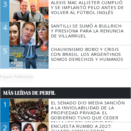
3
ALEXIS MAC ALLISTER CUMPLIÓ
Y SE IMPLANTÓ PELO ANTES DE
VOLVER AL FÚTBOL INGLÉS
4
SANTILLI SE SUMÓ A BULLRICH
Y PRESIONA PARA LA RENUNCIA
DE VILLARRUEL
5
CHAUVINISMO BOBO Y CRISIS
CON BRASIL: LOS ARGENTINOS
SOMOS DERECHOS Y HUMANOS
Espacio Publicitario
MÁS LEÍDAS DE PERFIL
1
EL SENADO DIO MEDIA SANCIÓN
A LA INVIOLABILIDAD DE LA
PROPIEDAD PRIVADA: EL
GOBIERNO TUVO QUE CEDER
EN LA LEY DEL MANEJO DEL
2
ENCUESTA RUMBO A 2027:
FUEGO
CUATRO CONSULTORAS