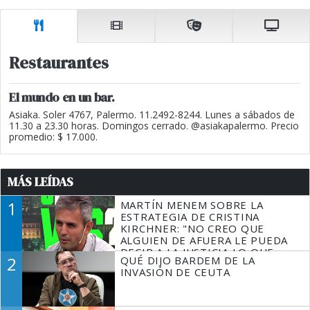
Restaurantes
El mundo en un bar.
Asiaka. Soler 4767, Palermo. 11.2492-8244. Lunes a sábados de
11.30 a 23.30 horas. Domingos cerrado. @asiakapalermo. Precio
promedio: $ 17.000.
MÁS LEÍDAS
1
MARTÍN MENEM SOBRE LA
ESTRATEGIA DE CRISTINA
KIRCHNER: "NO CREO QUE
ALGUIEN DE AFUERA LE PUEDA
DECIR A LA JUSTICIA LO QUE
2
QUÉ DIJO BARDEM DE LA
TIENE QUE HACER"
INVASIÓN DE CEUTA