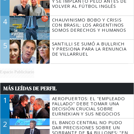
Y SE IMPLANTÓ PELO ANTES DE
VOLVER AL FÚTBOL INGLÉS
4
CHAUVINISMO BOBO Y CRISIS
CON BRASIL: LOS ARGENTINOS
SOMOS DERECHOS Y HUMANOS
5
SANTILLI SE SUMÓ A BULLRICH
Y PRESIONA PARA LA RENUNCIA
DE VILLARRUEL
Espacio Publicitario
MÁS LEÍDAS DE PERFIL
1
AEROPUERTOS: EL "EMPLEADO
FALLADO" DEBE TOMAR UNA
DECISIÓN CRUCIAL SOBRE
EURNEKIAN Y SUS NEGOCIOS
2
EL BANCO CENTRAL NO PUDO
DAR PRECISIONES SOBRE UN
SOBRANTE DE $4 BILLONES: "EN