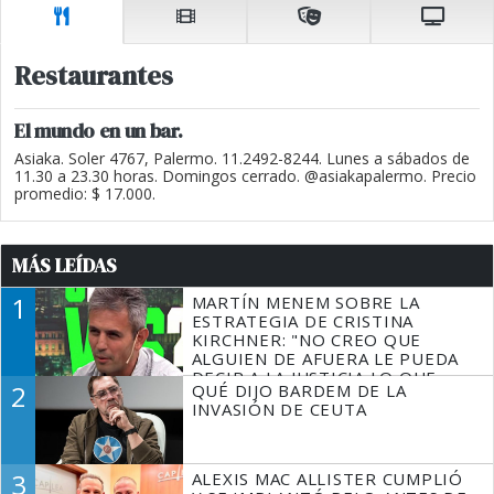
Restaurantes
El mundo en un bar.
Asiaka. Soler 4767, Palermo. 11.2492-8244. Lunes a sábados de
11.30 a 23.30 horas. Domingos cerrado. @asiakapalermo. Precio
promedio: $ 17.000.
MÁS LEÍDAS
1
MARTÍN MENEM SOBRE LA
ESTRATEGIA DE CRISTINA
KIRCHNER: "NO CREO QUE
ALGUIEN DE AFUERA LE PUEDA
DECIR A LA JUSTICIA LO QUE
2
QUÉ DIJO BARDEM DE LA
TIENE QUE HACER"
INVASIÓN DE CEUTA
3
ALEXIS MAC ALLISTER CUMPLIÓ