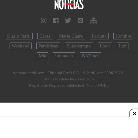
Diario Perfil
Caras
Marie Claire
Fortuna
Hombre
Weekend
Parabrisas
Supercampo
Look
Luz
Mía
Lunateen
BATimes
noticias.perfil.com - Editorial Perfil S.A.
| © Perfil.com 2006-2026 -
Todos los derechos reservados
Registro de Propiedad Intelectual: Nro. 5346433