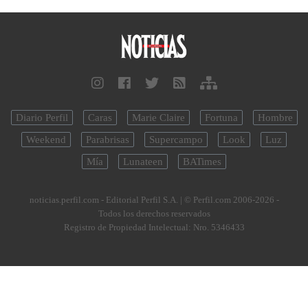
Diario Perfil
Caras
Marie Claire
Fortuna
Hombre
Weekend
Parabrisas
Supercampo
Look
Luz
Mía
Lunateen
BATimes
noticias.perfil.com - Editorial Perfil S.A.
| © Perfil.com 2006-2026 -
Todos los derechos reservados
Registro de Propiedad Intelectual: Nro. 5346433