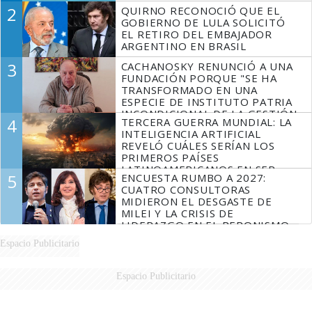
2
QUIRNO RECONOCIÓ QUE EL
GOBIERNO DE LULA SOLICITÓ
EL RETIRO DEL EMBAJADOR
ARGENTINO EN BRASIL
3
CACHANOSKY RENUNCIÓ A UNA
FUNDACIÓN PORQUE "SE HA
TRANSFORMADO EN UNA
ESPECIE DE INSTITUTO PATRIA
INCONDICIONAL DE LA GESTIÓN
4
TERCERA GUERRA MUNDIAL: LA
DE MILEI"
INTELIGENCIA ARTIFICIAL
REVELÓ CUÁLES SERÍAN LOS
PRIMEROS PAÍSES
LATINOAMERICANOS EN SER
5
ENCUESTA RUMBO A 2027:
DERROTADOS
CUATRO CONSULTORAS
MIDIERON EL DESGASTE DE
MILEI Y LA CRISIS DE
LIDERAZGO EN EL PERONISMO
Espacio Publicitario
Espacio Publicitario