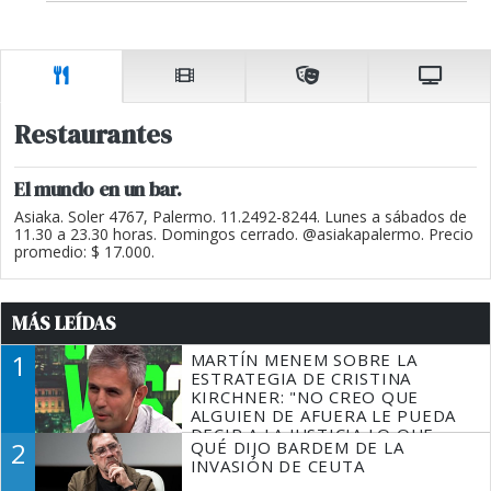
Restaurantes
El mundo en un bar.
Asiaka. Soler 4767, Palermo. 11.2492-8244. Lunes a sábados de
11.30 a 23.30 horas. Domingos cerrado. @asiakapalermo. Precio
promedio: $ 17.000.
MÁS LEÍDAS
1
MARTÍN MENEM SOBRE LA
ESTRATEGIA DE CRISTINA
KIRCHNER: "NO CREO QUE
ALGUIEN DE AFUERA LE PUEDA
DECIR A LA JUSTICIA LO QUE
2
QUÉ DIJO BARDEM DE LA
TIENE QUE HACER"
INVASIÓN DE CEUTA