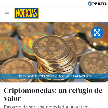
PETRO-VENEZOLANO-EL-BITCOIN-ESTA-MADURO
Criptomonedas: un refugio de
valor
Pasaron de ser una novedad a un activo