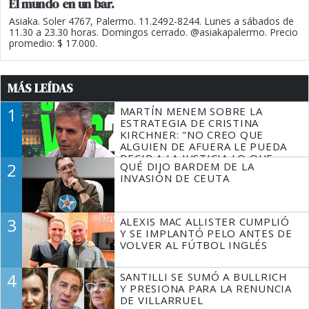
El mundo en un bar.
Asiaka. Soler 4767, Palermo. 11.2492-8244. Lunes a sábados de
11.30 a 23.30 horas. Domingos cerrado. @asiakapalermo. Precio
promedio: $ 17.000.
MÁS LEÍDAS
1
MARTÍN MENEM SOBRE LA
ESTRATEGIA DE CRISTINA
KIRCHNER: "NO CREO QUE
ALGUIEN DE AFUERA LE PUEDA
DECIR A LA JUSTICIA LO QUE
2
QUÉ DIJO BARDEM DE LA
TIENE QUE HACER"
INVASIÓN DE CEUTA
3
ALEXIS MAC ALLISTER CUMPLIÓ
Y SE IMPLANTÓ PELO ANTES DE
VOLVER AL FÚTBOL INGLÉS
4
SANTILLI SE SUMÓ A BULLRICH
Y PRESIONA PARA LA RENUNCIA
DE VILLARRUEL