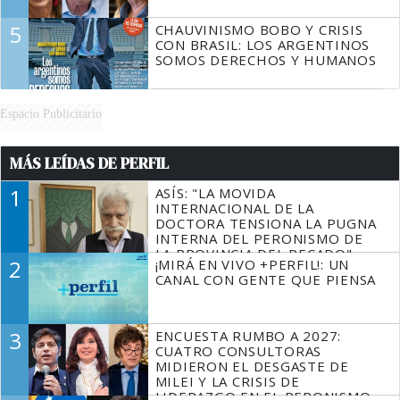
5
CHAUVINISMO BOBO Y CRISIS
CON BRASIL: LOS ARGENTINOS
SOMOS DERECHOS Y HUMANOS
Espacio Publicitario
MÁS LEÍDAS DE PERFIL
1
ASÍS: "LA MOVIDA
INTERNACIONAL DE LA
DOCTORA TENSIONA LA PUGNA
INTERNA DEL PERONISMO DE
LA PROVINCIA DEL PECADO"
2
¡MIRÁ EN VIVO +PERFIL!: UN
CANAL CON GENTE QUE PIENSA
3
ENCUESTA RUMBO A 2027:
CUATRO CONSULTORAS
MIDIERON EL DESGASTE DE
MILEI Y LA CRISIS DE
LIDERAZGO EN EL PERONISMO