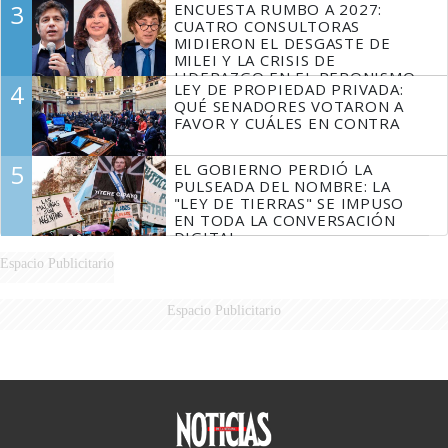
3
ENCUESTA RUMBO A 2027:
FUEGO
CUATRO CONSULTORAS
MIDIERON EL DESGASTE DE
MILEI Y LA CRISIS DE
LIDERAZGO EN EL PERONISMO
4
LEY DE PROPIEDAD PRIVADA:
QUÉ SENADORES VOTARON A
FAVOR Y CUÁLES EN CONTRA
5
EL GOBIERNO PERDIÓ LA
PULSEADA DEL NOMBRE: LA
"LEY DE TIERRAS" SE IMPUSO
EN TODA LA CONVERSACIÓN
DIGITAL
Espacio Publicitario
Espacio Publicitario