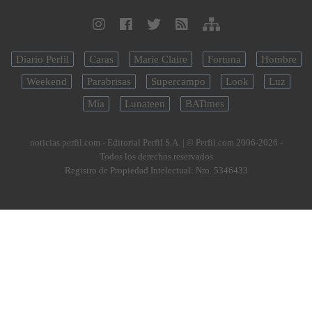
Diario Perfil
Caras
Marie Claire
Fortuna
Hombre
Weekend
Parabrisas
Supercampo
Look
Luz
Mía
Lunateen
BATimes
noticias.perfil.com - Editorial Perfil S.A.
| © Perfil.com 2006-2026 -
Todos los derechos reservados
Registro de Propiedad Intelectual: Nro. 5346433