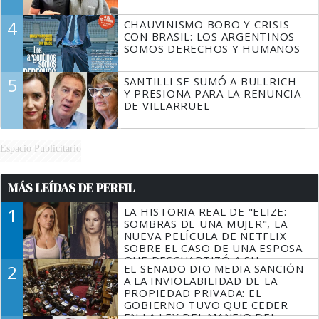
4
CHAUVINISMO BOBO Y CRISIS
CON BRASIL: LOS ARGENTINOS
SOMOS DERECHOS Y HUMANOS
5
SANTILLI SE SUMÓ A BULLRICH
Y PRESIONA PARA LA RENUNCIA
DE VILLARRUEL
Espacio Publicitario
MÁS LEÍDAS DE PERFIL
1
LA HISTORIA REAL DE "ELIZE:
SOMBRAS DE UNA MUJER", LA
NUEVA PELÍCULA DE NETFLIX
SOBRE EL CASO DE UNA ESPOSA
QUE DESCUARTIZÓ A SU
2
EL SENADO DIO MEDIA SANCIÓN
MARIDO
A LA INVIOLABILIDAD DE LA
PROPIEDAD PRIVADA: EL
GOBIERNO TUVO QUE CEDER
EN LA LEY DEL MANEJO DEL