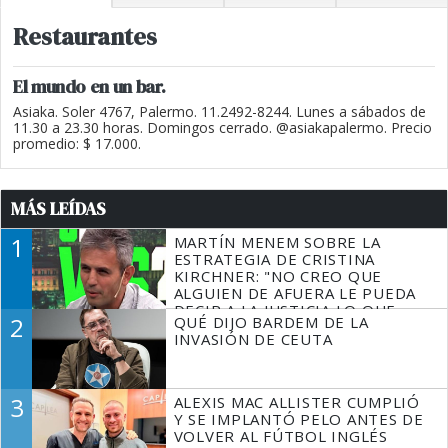
Restaurantes
El mundo en un bar.
Asiaka. Soler 4767, Palermo. 11.2492-8244. Lunes a sábados de
11.30 a 23.30 horas. Domingos cerrado. @asiakapalermo. Precio
promedio: $ 17.000.
MÁS LEÍDAS
1
MARTÍN MENEM SOBRE LA
ESTRATEGIA DE CRISTINA
KIRCHNER: "NO CREO QUE
ALGUIEN DE AFUERA LE PUEDA
DECIR A LA JUSTICIA LO QUE
2
QUÉ DIJO BARDEM DE LA
TIENE QUE HACER"
INVASIÓN DE CEUTA
3
ALEXIS MAC ALLISTER CUMPLIÓ
Y SE IMPLANTÓ PELO ANTES DE
VOLVER AL FÚTBOL INGLÉS