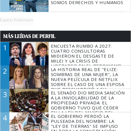
SOMOS DERECHOS Y HUMANOS
Espacio Publicitario
MÁS LEÍDAS DE PERFIL
1
ENCUESTA RUMBO A 2027:
CUATRO CONSULTORAS
MIDIERON EL DESGASTE DE
MILEI Y LA CRISIS DE
LIDERAZGO EN EL PERONISMO
2
LA HISTORIA REAL DE "ELIZE:
SOMBRAS DE UNA MUJER", LA
NUEVA PELÍCULA DE NETFLIX
SOBRE EL CASO DE UNA ESPOSA
QUE DESCUARTIZÓ A SU
3
EL SENADO DIO MEDIA SANCIÓN
MARIDO
A LA INVIOLABILIDAD DE LA
PROPIEDAD PRIVADA: EL
GOBIERNO TUVO QUE CEDER
EN LA LEY DEL MANEJO DEL
4
EL GOBIERNO PERDIÓ LA
FUEGO
PULSEADA DEL NOMBRE: LA
"LEY DE TIERRAS" SE IMPUSO