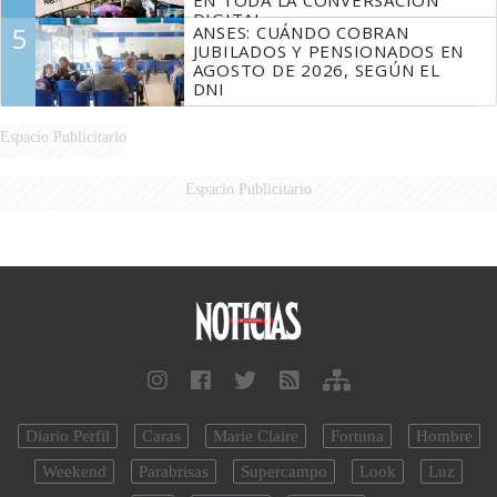
EN TODA LA CONVERSACIÓN
DIGITAL
5
ANSES: CUÁNDO COBRAN
JUBILADOS Y PENSIONADOS EN
AGOSTO DE 2026, SEGÚN EL
DNI
Espacio Publicitario
Espacio Publicitario
Diario Perfil
Caras
Marie Claire
Fortuna
Hombre
Weekend
Parabrisas
Supercampo
Look
Luz