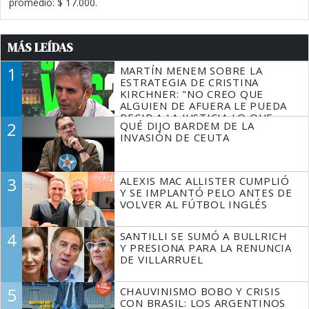
promedio: $ 17.000.
MÁS LEÍDAS
1
MARTÍN MENEM SOBRE LA
ESTRATEGIA DE CRISTINA
KIRCHNER: "NO CREO QUE
ALGUIEN DE AFUERA LE PUEDA
DECIR A LA JUSTICIA LO QUE
2
QUÉ DIJO BARDEM DE LA
TIENE QUE HACER"
INVASIÓN DE CEUTA
3
ALEXIS MAC ALLISTER CUMPLIÓ
Y SE IMPLANTÓ PELO ANTES DE
VOLVER AL FÚTBOL INGLÉS
4
SANTILLI SE SUMÓ A BULLRICH
Y PRESIONA PARA LA RENUNCIA
DE VILLARRUEL
5
CHAUVINISMO BOBO Y CRISIS
CON BRASIL: LOS ARGENTINOS