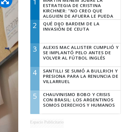
1
MARTÍN MENEM SOBRE LA
ESTRATEGIA DE CRISTINA
KIRCHNER: "NO CREO QUE
ALGUIEN DE AFUERA LE PUEDA
DECIR A LA JUSTICIA LO QUE
2
QUÉ DIJO BARDEM DE LA
TIENE QUE HACER"
INVASIÓN DE CEUTA
3
ALEXIS MAC ALLISTER CUMPLIÓ Y
SE IMPLANTÓ PELO ANTES DE
VOLVER AL FÚTBOL INGLÉS
4
SANTILLI SE SUMÓ A BULLRICH Y
PRESIONA PARA LA RENUNCIA DE
VILLARRUEL
5
CHAUVINISMO BOBO Y CRISIS
CON BRASIL: LOS ARGENTINOS
SOMOS DERECHOS Y HUMANOS
Espacio Publicitario