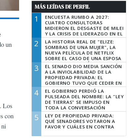
MÁS LEÍDAS DE PERFIL
1
ENCUESTA RUMBO A 2027:
CUATRO CONSULTORAS
MIDIERON EL DESGASTE DE MILEI
e
Y LA CRISIS DE LIDERAZGO EN EL
PERONISMO
2
LA HISTORIA REAL DE "ELIZE:
do un
SOMBRAS DE UNA MUJER", LA
NUEVA PELÍCULA DE NETFLIX
SOBRE EL CASO DE UNA ESPOSA
QUE DESCUARTIZÓ A SU
3
EL SENADO DIO MEDIA SANCIÓN
MARIDO
A LA INVIOLABILIDAD DE LA
PROPIEDAD PRIVADA: EL
GOBIERNO TUVO QUE CEDER EN
LA LEY DEL MANEJO DEL FUEGO
4
EL GOBIERNO PERDIÓ LA
PULSEADA DEL NOMBRE: LA "LEY
DE TIERRAS" SE IMPUSO EN
. Los
TODA LA CONVERSACIÓN
DIGITAL
es con
5
LEY DE PROPIEDAD PRIVADA:
QUÉ SENADORES VOTARON A
 ni
FAVOR Y CUÁLES EN CONTRA