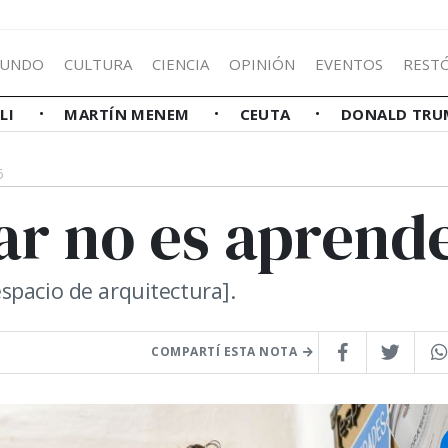
UNDO
CULTURA
CIENCIA
OPINIÓN
EVENTOS
REST
LLI
MARTÍN MENEM
CEUTA
DONALD TRU
6
r no es aprend
spacio de arquitectura].
COMPARTÍ ESTA NOTA