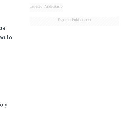
Espacio Publicitario
Espacio Publicitario
os
an lo
ro y