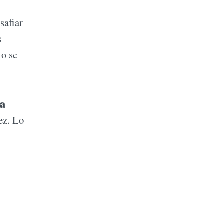
safiar
s
lo se
la
ez. Lo