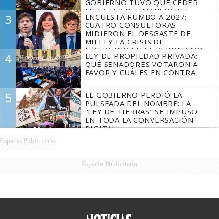
GOBIERNO TUVO QUE CEDER
EN LA LEY DEL MANEJO DEL
3
ENCUESTA RUMBO A 2027:
FUEGO
CUATRO CONSULTORAS
MIDIERON EL DESGASTE DE
MILEI Y LA CRISIS DE
LIDERAZGO EN EL PERONISMO
4
LEY DE PROPIEDAD PRIVADA:
QUÉ SENADORES VOTARON A
FAVOR Y CUÁLES EN CONTRA
5
EL GOBIERNO PERDIÓ LA
PULSEADA DEL NOMBRE: LA
"LEY DE TIERRAS" SE IMPUSO
EN TODA LA CONVERSACIÓN
DIGITAL
Espacio Publicitario
Espacio Publicitario