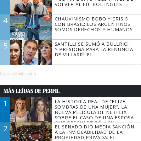
VOLVER AL FÚTBOL INGLÉS
4
CHAUVINISMO BOBO Y CRISIS
CON BRASIL: LOS ARGENTINOS
SOMOS DERECHOS Y HUMANOS
5
SANTILLI SE SUMÓ A BULLRICH
Y PRESIONA PARA LA RENUNCIA
DE VILLARRUEL
Espacio Publicitario
MÁS LEÍDAS DE PERFIL
1
LA HISTORIA REAL DE "ELIZE:
SOMBRAS DE UNA MUJER", LA
NUEVA PELÍCULA DE NETFLIX
SOBRE EL CASO DE UNA ESPOSA
QUE DESCUARTIZÓ A SU
2
EL SENADO DIO MEDIA SANCIÓN
MARIDO
A LA INVIOLABILIDAD DE LA
PROPIEDAD PRIVADA: EL