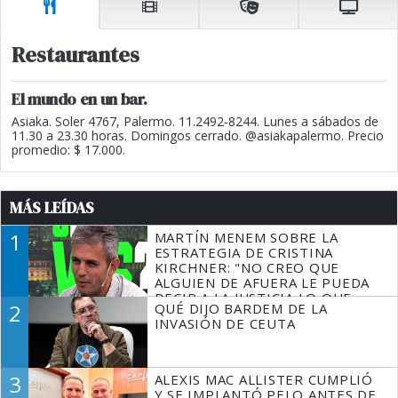
Restaurantes
El mundo en un bar.
Asiaka. Soler 4767, Palermo. 11.2492-8244. Lunes a sábados de
11.30 a 23.30 horas. Domingos cerrado. @asiakapalermo. Precio
promedio: $ 17.000.
MÁS LEÍDAS
1
MARTÍN MENEM SOBRE LA
ESTRATEGIA DE CRISTINA
KIRCHNER: "NO CREO QUE
ALGUIEN DE AFUERA LE PUEDA
DECIR A LA JUSTICIA LO QUE
2
QUÉ DIJO BARDEM DE LA
TIENE QUE HACER"
INVASIÓN DE CEUTA
3
ALEXIS MAC ALLISTER CUMPLIÓ
Y SE IMPLANTÓ PELO ANTES DE