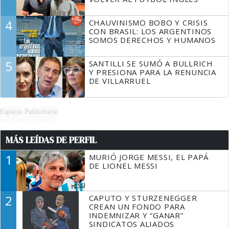
4
CHAUVINISMO BOBO Y CRISIS
CON BRASIL: LOS ARGENTINOS
SOMOS DERECHOS Y HUMANOS
5
SANTILLI SE SUMÓ A BULLRICH
Y PRESIONA PARA LA RENUNCIA
DE VILLARRUEL
Espacio Publicitario
MÁS LEÍDAS DE PERFIL
1
MURIÓ JORGE MESSI, EL PAPÁ
DE LIONEL MESSI
2
CAPUTO Y STURZENEGGER
CREAN UN FONDO PARA
INDEMNIZAR Y “GANAR”
SINDICATOS ALIADOS