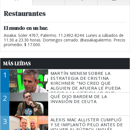
Restaurantes
El mundo en un bar.
Asiaka. Soler 4767, Palermo. 11.2492-8244. Lunes a sábados de
11.30 a 23.30 horas. Domingos cerrado. @asiakapalermo. Precio
promedio: $ 17.000.
MÁS LEÍDAS
1
MARTÍN MENEM SOBRE LA
ESTRATEGIA DE CRISTINA
KIRCHNER: "NO CREO QUE
ALGUIEN DE AFUERA LE PUEDA
DECIR A LA JUSTICIA LO QUE
2
QUÉ DIJO BARDEM DE LA
TIENE QUE HACER"
INVASIÓN DE CEUTA
3
ALEXIS MAC ALLISTER CUMPLIÓ
Y SE IMPLANTÓ PELO ANTES DE
VOLVER AL FÚTBOL INGLÉS